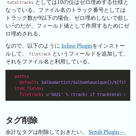
としては10の位はゼロ埋めする仕様と
totaltracks
なっている。ファイル名のトラック番号としては
トラック数が9以下の場合、ゼロ埋めしないで欲し
2
い
のだが、フィールド値として作用するためにゼ
ロ埋めされる。
なので、以下のように
Inline Plugin
をインストー
ルして、
というフィールドを追加して、
filetrack
それをファイル名と利用している。
paths
default
: 
$albumartist/$album%aunique{}/${filetr
item_fields
filetrack
: 
u'%02i' % (track) if tracktotal > 9 
タグ削除
余計なタグは削除しておきたい。
Scrub Plugin — 