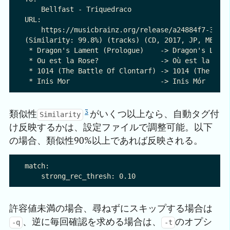
    Bellfast - Triquedraco

URL:

    https://musicbrainz.org/release/a24884f7-3a1b-
(Similarity: 99.8%) (tracks) (CD, 2017, JP, METAL 
 * Dragon's Lament (Prologue)    -> Dragon's Lamen
 * Ou est la Rose?               -> Où est la Rose
 * 1014 (The Battle Of Clontarf) -> 1014 (The Batt
3
類似性
がいくつ以上なら、自動タグ付
Similarity
け反映するかは、設定ファイルで調整可能。以下
の場合、類似性90%以上であれば反映される。
match:

許容値未満の場合、尋ねずにスキップする場合は
、逆に毎回確認を求める場合は、
のオプシ
-q
-t