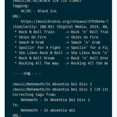
/music/AC-DC/Black Ice (15 items)

Tagging:

    AC/DC - Black Ice

URL:

    https://musicbrainz.org/release/37930e4a-5b7f-
(Similarity: 100.0%) (Digital Media, 2014, XW, Col
 * Rock N Roll Train     -> Rock ’n’ Roll Train

 * Skies On Fire         -> Skies on Fire

 * Smash N Grab          -> Smash ’n’ Grab

 * Spoilin' For A Fight  -> Spoilin’ for a Fight

 * She Likes Rock N Roll -> She Likes Rock ’n’ Rol
 * Rock N Roll Dream     -> Rock ’n’ Roll Dream

 * Rocking All The Way   -> Rocking All the Way

・・・中略・・・

/music/Behemoth/In Absentia Dei Disc 1

/music/Behemoth/In Absentia Dei Disc 2 (19 items)

Correcting tags from:

    Behemoth - In Absentia Dei Disc 2

To:

    Behemoth - In absentia dei

URL:
