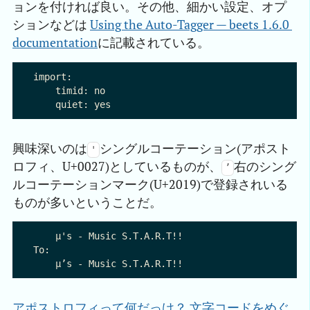
ョンを付ければ良い。その他、細かい設定、オプ
ションなどは
Using the Auto-Tagger — beets 1.6.0 
documentation
に記載されている。
import:

    timid: no

興味深いのは
シングルコーテーション(アポスト
'
ロフィ、U+0027)としているものが、
右のシング
’
ルコーテーションマーク(U+2019)で登録されいる
ものが多いということだ。
    μ's - Music S.T.A.R.T!!

To:

アポストロフィって何だっけ？ 文字コードをめぐ