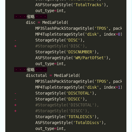
         ASFStorageStyle(
'TotalTracks'
         out_type
=
・・・
省略
・・・
     disc 
=
         MP3SlashPackStorageStyle(
'TPOS'
, pack_po
         MP4TupleStorageStyle(
'disk'
, index
=
0
-
        StorageStyle(
'DISC'
+
#StorageStyle('DISC'),
         StorageStyle(
'DISCNUMBER'
         ASFStorageStyle(
'WM/PartOfSet'
         out_type
=
・・・
省略
・・・
     disctotal 
=
         MP3SlashPackStorageStyle(
'TPOS'
, pack_po
         MP4TupleStorageStyle(
'disk'
, index
=
1
-
        StorageStyle(
'DISCTOTAL'
-
        StorageStyle(
'DISCC'
+
#StorageStyle('DISCTOTAL'),
+
#StorageStyle('DISCC'),
         StorageStyle(
'TOTALDISCS'
         ASFStorageStyle(
'TotalDiscs'
         out_type
=