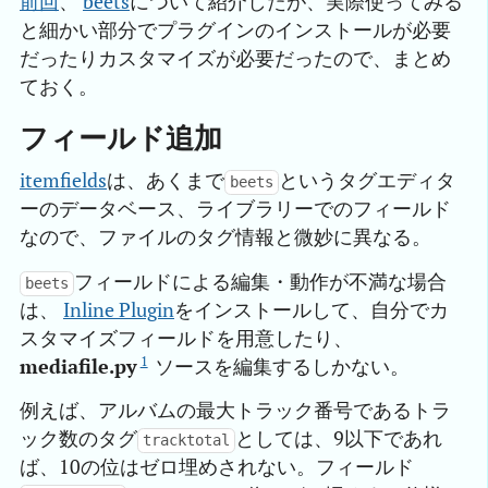
前回
、
beets
について紹介したが、実際使ってみる
と細かい部分でプラグインのインストールが必要
だったりカスタマイズが必要だったので、まとめ
ておく。
フィールド追加
itemfields
は、あくまで
というタグエディタ
beets
ーのデータベース、ライブラリーでのフィールド
なので、ファイルのタグ情報と微妙に異なる。
フィールドによる編集・動作が不満な場合
beets
は、
Inline Plugin
をインストールして、自分でカ
スタマイズフィールドを用意したり、
1
mediafile.py
ソースを編集するしかない。
例えば、アルバムの最大トラック番号であるトラ
ック数のタグ
としては、9以下であれ
tracktotal
ば、10の位はゼロ埋めされない。フィールド