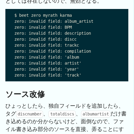
としては存在しないので、無効となる。
$ beet zero myrath karma

zero: invalid field: album_artist

zero: invalid field: BPM

zero: invalid field: description

zero: invalid field: discc

zero: invalid field: trackc

zero: invalid field: compilation

zero: invalid field: 'album

zero: invalid field: artist'

zero: invalid field: 'year'

ソース改修
ひょっとしたら、独自フィールドを追加したら、
タグ
、
、
だけ書
discnumber
totaldiscs
albumartist
き込めるのか分からないけど、面倒なので、ファ
イル書き込み部分のソースを直接、弄ることにす