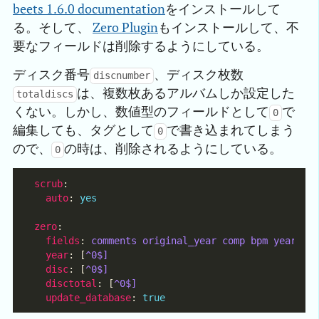
beets 1.6.0 documentation
をインストールして
る。そして、
Zero Plugin
もインストールして、不
要なフィールドは削除するようにしている。
ディスク番号
、ディスク枚数
discnumber
は、複数枚あるアルバムしか設定した
totaldiscs
くない。しかし、数値型のフィールドとして
で
0
編集しても、タグとして
で書き込まれてしまう
0
ので、
の時は、削除されるようにしている。
0
scrub
auto
: 
yes
zero
fields
: 
comments original_year comp bpm year mo
year
: [
^0$]
disc
: [
^0$]
disctotal
: [
^0$]
update_database
: 
true