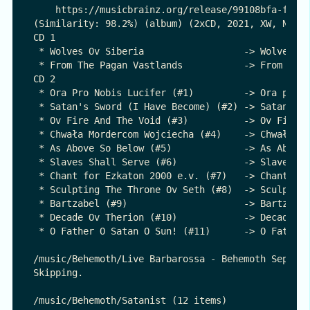
    https://musicbrainz.org/release/99108bfa-fa7a-
(Similarity: 98.2%) (album) (2xCD, 2021, XW, Nucle
CD 1

 * Wolves Ov Siberia                  -> Wolves ov
 * From The Pagan Vastlands           -> From the 
CD 2

 * Ora Pro Nobis Lucifer (#1)         -> Ora pro n
 * Satan's Sword (I Have Become) (#2) -> Satan’s S
 * Ov Fire And The Void (#3)          -> Ov Fire a
 * Chwała Mordercom Wojciecha (#4)    -> Chwała mo
 * As Above So Below (#5)             -> As Above 
 * Slaves Shall Serve (#6)            -> Slaves Sh
 * Chant for Ezkaton 2000 e.v. (#7)   -> Chant for
 * Sculpting The Throne Ov Seth (#8)  -> Sculpting
 * Bartzabel (#9)                     -> Bartzabel
 * Decade Ov Therion (#10)            -> Decade ov
 * O Father O Satan O Sun! (#11)      -> O Father 
/music/Behemoth/Live Barbarossa - Behemoth Septemb
Skipping.

/music/Behemoth/Satanist (12 items)
