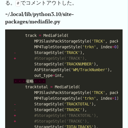
る。
でコメントアウトした。
#
~/.local/lib/python3.10/site-
packages/mediafile.py
     track 
=
         MP3SlashPackStorageStyle(
'TRCK'
, pack_po
         MP4TupleStorageStyle(
'trkn'
, index
=
0
-
        StorageStyle(
'TRACK'
+
#StorageStyle('TRACK'),
         StorageStyle(
'TRACKNUMBER'
         ASFStorageStyle(
'WM/TrackNumber'
         out_type
=
・・・
省略
・・・
     tracktotal 
=
         MP3SlashPackStorageStyle(
'TRCK'
, pack_po
         MP4TupleStorageStyle(
'trkn'
, index
=
1
-
        StorageStyle(
'TRACKTOTAL'
-
        StorageStyle(
'TRACKC'
+
#StorageStyle('TRACKTOTAL'),
+
#StorageStyle('TRACKC'),
         StorageStyle(
'TOTALTRACKS'