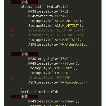
・・・
省略
・・・
     albumartist 
=
         MP3StorageStyle(
'TPE2'
         MP4StorageStyle(
'aART'
-
        StorageStyle(
'ALBUM ARTIST'
-
        StorageStyle(
'ALBUM_ARTIST'
+
#StorageStyle('ALBUM ARTIST'),
+
#StorageStyle('ALBUM_ARTIST'),
         StorageStyle(
'ALBUMARTIST'
         ASFStorageStyle(
'WM/AlbumArtist'
・・・
省略
・・・
         MP3StorageStyle(
'TENC'
         MP4StorageStyle(
'
\xa9
too'
         StorageStyle(
'ENCODEDBY'
-
        StorageStyle(
'ENCODER'
+
#StorageStyle('ENCODER'),
         ASFStorageStyle(
'WM/EncodedBy'
     script 
=
・・・
省略
・・・
         MP4StorageStyle(
'
\xa9
day'