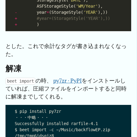
         StorageStyle(
'DATE'
         ASFStorageStyle(
'WM/Year'
-
        year
=
(StorageStyle(
'YEAR'
+
#year=(StorageStyle('YEAR'),))
+
とした。これで余計なタグが書き込まれなくなっ
た。
解凍
の時、
py7zr · PyPI
をインストールし
beet import
ていれば、圧縮ファイルをインポートすると同時
に解凍までしてくれる。
$ pip install py7zr

・・・中略・・・

Successfully installed rarfile-4.1

$ beet import -c ~/Music/backflowEP.zip
