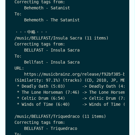
Correcting tags from:

    Behemoth - Satanist

To:

    Behemoth - The Satanist

・・・中略・・・

/music/BELLFAST/Insula Sacra (11 items)

Correcting tags from:

    BELLFAST - Insula Sacra

To:

    Bellfast - Insula Sacra

URL:

    https://musicbrainz.org/release/f92bf385-b5b9-
(Similarity: 97.1%) (tracks) (CD, 2010, JP, METAL 
 * Deadly Oath (5:03)       -> Deadly Oath (4:53) 
 * The Lone Horseman (7:46) -> The Lone Horseman (
 * Celtic Drum (6:54)       -> Celtic Drum (7:34) 
 * Winds of Time (6:40)     -> Winds of Time (6:21
/music/BELLFAST/Triquedraco (11 items)

Correcting tags from:

    BELLFAST - Triquedraco

To:
