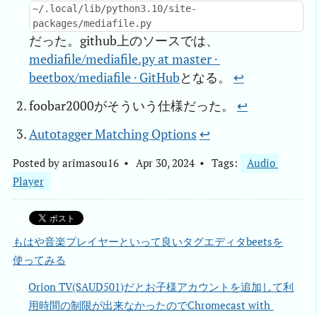
~/.local/lib/python3.10/site-
packages/mediafile.py
だった。github上のソースでは、
mediafile/mediafile.py at master · 
beetbox/mediafile · GitHub
となる。
↩︎
foobar2000がそういう仕様だった。
↩︎
Autotagger Matching Options
↩︎
Posted by
arimasou16
Apr 30, 2024
Tags:
Audio 
Player
もはや音楽プレイヤーといって良いタグエディタbeetsを
使ってみる
Orion TV(SAUD501)だとお子様アカウントを追加して利
用時間の制限が出来なかったのでChromecast with 