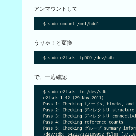
アンマウントして
うりゃ！と変換
で、一応確認
$ sudo e2fsck -fn /dev/sdb

e2fsck 1.42 (29-Nov-2011)

Pass 1: Checking iノードs, blocks, and s
Pass 2: Checking ディレクトリ structure

Pass 3: Checking ディレクトリ connectivi
Pass 4: Checking reference counts

Pass 5: Checking グループ summary inform
/dev/sdb: 54213/122109952 files (37.1%