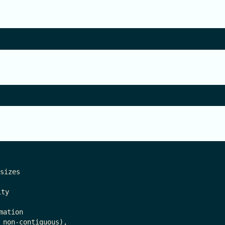
izes

ty

ation

 non-contiguous),
