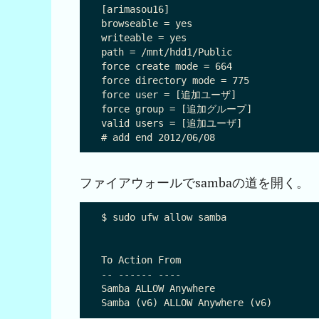
[arimasou16]

browseable = yes

writeable = yes

path = /mnt/hdd1/Public

force create mode = 664

force directory mode = 775

force user = [追加ユーザ]

force group = [追加グループ]

valid users = [追加ユーザ]

ファイアウォールでsambaの道を開く。
$ sudo ufw allow samba

To Action From

-- ------ ----

Samba ALLOW Anywhere
