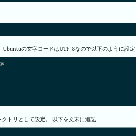
ド、Ubuntuの文字コードはUTF-8なので以下のように設定
gs =======================

レクトリとして設定。 以下を文末に追記