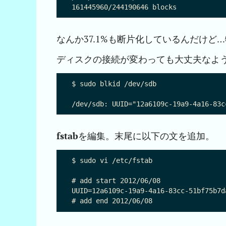
なんか37.1%も断片化しているんだけ
ディスクの接続が変わっても大丈夫なよう
$ sudo blkid /dev/sdb

fstab
を編集。末尾に以下の文を追加。
$ sudo vi /etc/fstab

# add start 2012/06/08

UUID=12a6109c-19a9-4a16-83cc-51bf75b7d