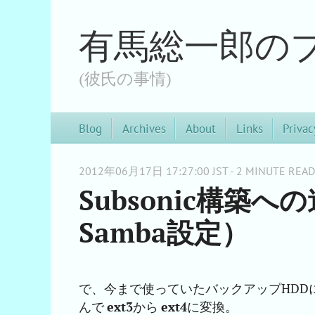
有馬総一郎の
(彼氏の事情)
Blog
Archives
About
Links
Privac
2012年06月17日 17:27:00 JST - 2 MINUTE READ
Subsonic構築
Samba設定）
で、今まで使っていたバックアップHDD
んで
ext3
から
ext4
に変換。