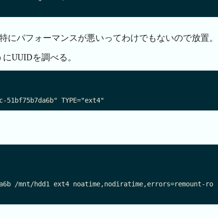
ど…特にパフォーマンスが悪いってわけでもないので放置。
にUUIDを調べる。
a6b /mnt/hdd1 ext4 noatime,nodiratime,errors=remount-ro 0