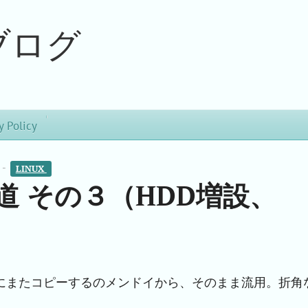
ブログ
y Policy
 -
LINUX 
への道 その３（HDD増設、
にまたコピーするのメンドイから、そのまま流用。折角