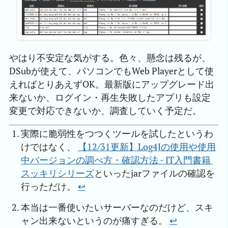
やはり不安定な気がする。色々、懸念は残るが、
DSubが使えて、パソコンでもWeb Playerとして使
えればとりあえずOK。最新版にアップグレード出
来ないか、ログイン・再生失敗したアプリも設定
変更で対応できないか、調査していく予定だ。
実際に脆弱性をつつくツールを試したというわ
けではなく、
【12/31更新】Log4Jの使用や使用
中バージョンの調べ方・確認方法 - IT入門書籍 
スッキリシリーズ
といったjarファイルの確認を
行っただけ。
↩︎
本当は一番使いたいサーバーなのだけど、スキ
ャン出来ないというのが痛すぎる。
↩︎