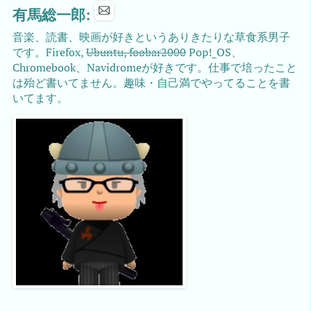
有馬総一郎:
音楽、読書、映画が好きというありきたりな草食系男子
です。Firefox,
Ubuntu, foobar2000
Pop!_OS、
Chromebook、Navidromeが好きです。仕事で培ったこと
は殆ど書いてません。趣味・自己満でやってることを書
いてます。