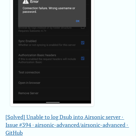
[Solved] Unable to log Dsub into Airsonic server · 
Issue #394 · airsonic-advanced/airsonic-advanced · 
GitHub