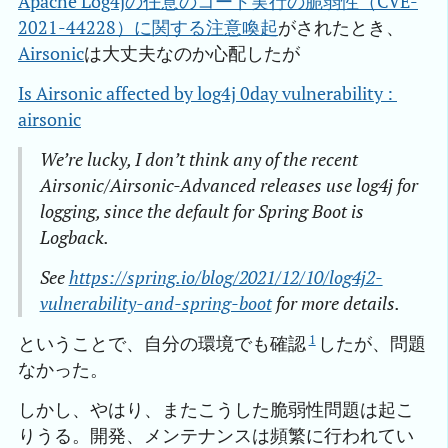
Apache Log4jの任意のコード実行の脆弱性（CVE-
2021-44228）に関する注意喚起
がされたとき、
Airsonic
は大丈夫なのか心配したが
Is Airsonic affected by log4j 0day vulnerability : 
airsonic
We’re lucky, I don’t think any of the recent
Airsonic/Airsonic-Advanced releases use log4j for
logging, since the default for Spring Boot is
Logback.
See
https://spring.io/blog/2021/12/10/log4j2-
vulnerability-and-spring-boot
for more details.
1
ということで、自分の環境でも確認
したが、問題
なかった。
しかし、やはり、またこうした脆弱性問題は起こ
りうる。開発、メンテナンスは頻繁に行われてい