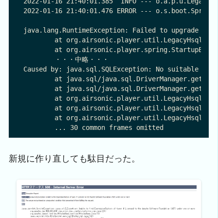
2022-01-16 21:40:01.385  INFO --- o.a.p.u.LegacyHs
2022-01-16 21:40:01.476 ERROR --- o.s.boot.SpringA
java.lang.RuntimeException: Failed to upgrade HSQL
        at org.airsonic.player.util.LegacyHsqlMigr
        at org.airsonic.player.spring.StartupEvent
        ・・・中略・・・

Caused by: java.sql.SQLException: No suitable driv
        at java.sql/java.sql.DriverManager.getConn
        at java.sql/java.sql.DriverManager.getConn
        at org.airsonic.player.util.LegacyHsqlMigr
        at org.airsonic.player.util.LegacyHsqlMigr
        at org.airsonic.player.util.LegacyHsqlMigr
新規に作り直しても駄目だった。