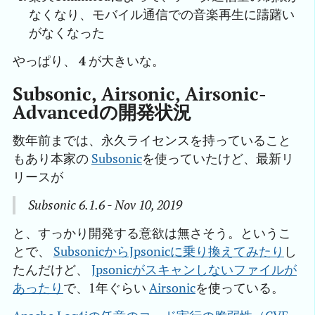
なくなり、モバイル通信での音楽再生に躊躇い
がなくなった
やっぱり、
4
が大きいな。
Subsonic, Airsonic, Airsonic-
Advancedの開発状況
数年前までは、永久ライセンスを持っていること
もあり本家の
Subsonic
を使っていたけど、最新リ
リースが
Subsonic 6.1.6 - Nov 10, 2019
と、すっかり開発する意欲は無さそう。というこ
とで、
SubsonicからJpsonicに乗り換えてみたり
し
たんだけど、
Jpsonicがスキャンしないファイルが
あったり
で、1年ぐらい
Airsonic
を使っている。