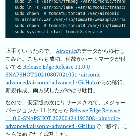
sudo ln -s /usr/bin/ffmpeg /var/airsonic/transcode
sudo ln -s /usr/bin/lame /var/airsonic/transcode/l
sudo chown -R tomcat8:tomcat8 /var/airsonic

mv airsonic.war /var/lib/tomcat8/webapps/airsonic.
sudo chown -R tomcat8:tomcat8 /var/lib/tomcat8/web
上手くいったので、
Airsonic
のデータから移行し
てみた。こちらも成功。何故かハートマークが付
いてる
Release Edge Release 11.0.0-
SNAPSHOT.20210807021031 · airsonic-
advanced/airsonic-advanced · GitHub
からの移行、
新規作成、両方試したがやはり駄目。
なので、安定版の次にリリースされて、メジャー
バージョンが
11
となった
Release Edge Release 
11.0.0-SNAPSHOT.20200424195308 · airsonic-
advanced/airsonic-advanced · GitHub
で、移行。こ
ちらはめでたく成功した。