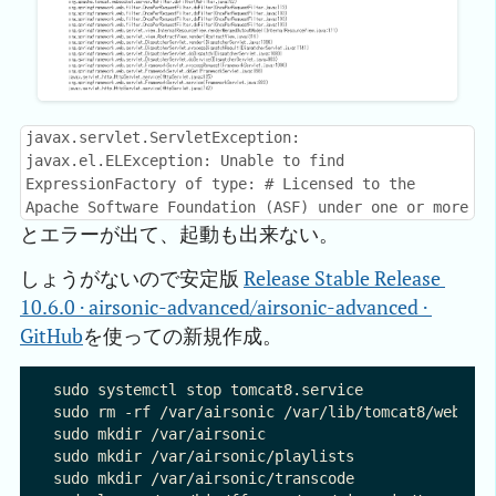
javax.servlet.ServletException:
javax.el.ELException: Unable to find
ExpressionFactory of type: # Licensed to the
Apache Software Foundation (ASF) under one or more
とエラーが出て、起動も出来ない。
しょうがないので安定版
Release Stable Release 
10.6.0 · airsonic-advanced/airsonic-advanced · 
GitHub
を使っての新規作成。
sudo systemctl stop tomcat8.service

sudo rm -rf /var/airsonic /var/lib/tomcat8/webapps
sudo mkdir /var/airsonic

sudo mkdir /var/airsonic/playlists

sudo mkdir /var/airsonic/transcode
