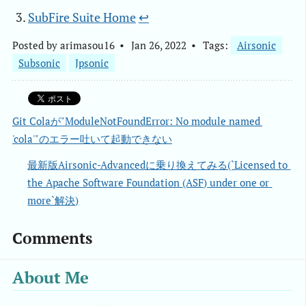
SubFire Suite Home
↩︎
Posted by
arimasou16
Jan 26, 2022
Tags:
Airsonic
Subsonic
Jpsonic
Git Colaが"ModuleNotFoundError: No module named 
'cola'"のエラー吐いて起動できない
最新版Airsonic-Advancedに乗り換えてみる(`Licensed to 
the Apache Software Foundation (ASF) under one or 
more`解決)
Comments
About Me