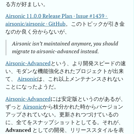
る方が好ましい。
Airsonic 11.0.0 Release Plan · Issue #1439 · 
airsonic/airsonic · GitHub
。このトピックが引き金
なのか良く分からないが、
Airsonic isn’t maintained anymore, you should
migrate to airsonic-advanced instead.
Airsonic-Advanced
という、より開発スピードの速
い、モダンな機能強化されたプロジェクトが出来
て、
Airsonic
は、これ以上メンテナンスされない
ことになったようだ。
Airsonic-Advanced
には安定版というのがあるが、
ずっと
Airsonic
から枝分かれた時からバージョン
アップされていない。更新されつづけているの
に、全てをスナップショットとしてる。それが、
Advanced
としての開発、リリーススタイルを表