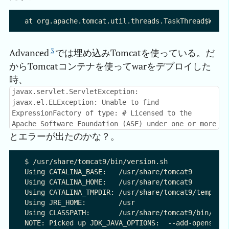
3
Advanced
では埋め込みTomcatを使っている。だ
からTomcatコンテナを使ってwarをデプロイした
時、
javax.servlet.ServletException:
javax.el.ELException: Unable to find
ExpressionFactory of type: # Licensed to the
Apache Software Foundation (ASF) under one or more
とエラーが出たのかな？。
$ /usr/share/tomcat9/bin/version.sh 

Using CATALINA_BASE:   /usr/share/tomcat9

Using CATALINA_HOME:   /usr/share/tomcat9

Using CATALINA_TMPDIR: /usr/share/tomcat9/temp

Using JRE_HOME:        /usr

Using CLASSPATH:       /usr/share/tomcat9/bin/boot
NOTE: Picked up JDK_JAVA_OPTIONS:  --add-opens=jav