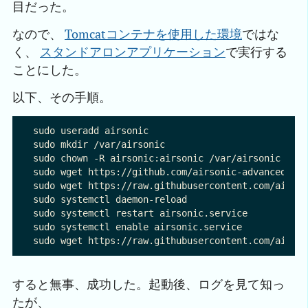
目だった。
なので、
Tomcatコンテナを使用した環境
ではな
く、
スタンドアロンアプリケーション
で実行する
ことにした。
以下、その手順。
sudo useradd airsonic

sudo mkdir /var/airsonic

sudo chown -R airsonic:airsonic /var/airsonic

sudo wget https://github.com/airsonic-advanced/air
sudo wget https://raw.githubusercontent.com/airson
sudo systemctl daemon-reload

sudo systemctl restart airsonic.service

sudo systemctl enable airsonic.service

すると無事、成功した。起動後、ログを見て知っ
たが、