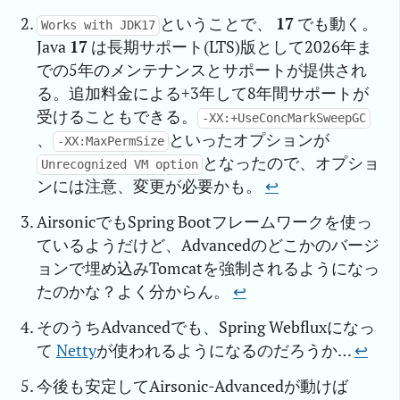
ということで、
17
でも動く。
Works with JDK17
Java
17
は長期サポート(LTS)版として2026年ま
での5年のメンテナンスとサポートが提供され
る。追加料金による+3年して8年間サポートが
受けることもできる。
-XX:+UseConcMarkSweepGC
、
といったオプションが
-XX:MaxPermSize
となったので、オプショ
Unrecognized VM option
ンには注意、変更が必要かも。
↩︎
AirsonicでもSpring Bootフレームワークを使っ
ているようだけど、Advancedのどこかのバージ
ョンで埋め込みTomcatを強制されるようになっ
たのかな？よく分からん。
↩︎
そのうちAdvancedでも、Spring Webfluxになっ
て
Netty
が使われるようになるのだろうか…
↩︎
今後も安定してAirsonic-Advancedが動けば