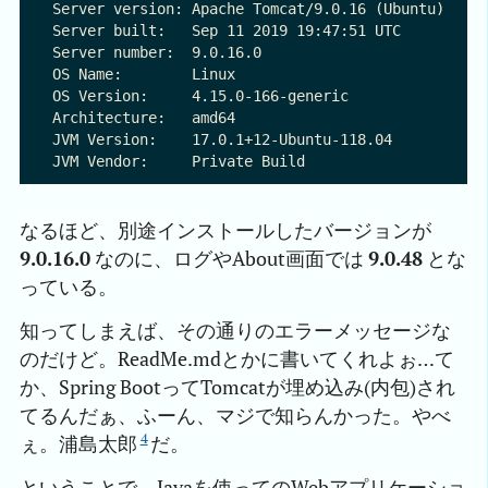
Server version: Apache Tomcat/9.0.16 (Ubuntu)

Server built:   Sep 11 2019 19:47:51 UTC

Server number:  9.0.16.0

OS Name:        Linux

OS Version:     4.15.0-166-generic

Architecture:   amd64

JVM Version:    17.0.1+12-Ubuntu-118.04

なるほど、別途インストールしたバージョンが
9.0.16.0
なのに、ログやAbout画面では
9.0.48
とな
っている。
知ってしまえば、その通りのエラーメッセージな
のだけど。ReadMe.mdとかに書いてくれよぉ…て
か、Spring BootってTomcatが埋め込み(内包)され
てるんだぁ、ふーん、マジで知らんかった。やべ
4
ぇ。浦島太郎
だ。
ということで、Javaを使ってのWebアプリケーショ