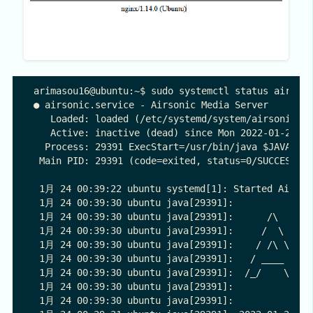
arimasou16@ubuntu:~$ sudo systemctl status airsoni
● airsonic.service - Airsonic Media Server

   Loaded: loaded (/etc/systemd/system/airsonic.se
   Active: inactive (dead) since Mon 2022-01-24 00
  Process: 29391 ExecStart=/usr/bin/java $JAVA_OPT
 Main PID: 29391 (code=exited, status=0/SUCCESS)

 1月 24 00:39:22 ubuntu systemd[1]: Started Airsoni
 1月 24 00:39:30 ubuntu java[29391]:            _  
 1月 24 00:39:30 ubuntu java[29391]:      /\   (_) 
 1月 24 00:39:30 ubuntu java[29391]:     /  \   _ _
 1月 24 00:39:30 ubuntu java[29391]:    / /\ \ | | 
 1月 24 00:39:30 ubuntu java[29391]:   / ____ \| | 
 1月 24 00:39:30 ubuntu java[29391]:  /_/    \_\_|_
 1月 24 00:39:30 ubuntu java[29391]:

 1月 24 00:39:30 ubuntu java[29391]:               