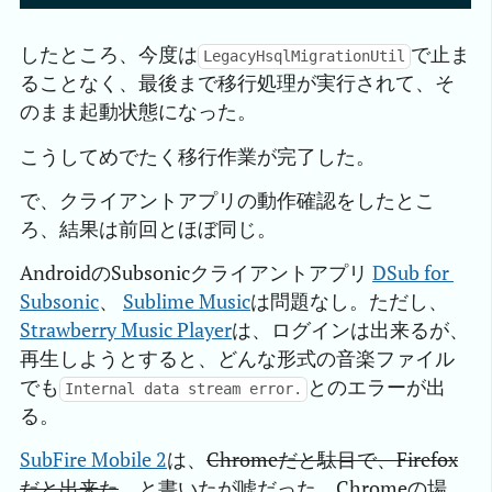
したところ、今度は
で止ま
LegacyHsqlMigrationUtil
ることなく、最後まで移行処理が実行されて、そ
のまま起動状態になった。
こうしてめでたく移行作業が完了した。
で、クライアントアプリの動作確認をしたとこ
ろ、結果は前回とほぼ同じ。
AndroidのSubsonicクライアントアプリ
DSub for 
Subsonic
、
Sublime Music
は問題なし。ただし、
Strawberry Music Player
は、ログインは出来るが、
再生しようとすると、どんな形式の音楽ファイル
でも
とのエラーが出
Internal data stream error.
る。
SubFire Mobile 2
は、
Chromeだと駄目で、Firefox
だと出来た
、と書いたが嘘だった。Chromeの場