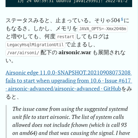
6
ステータスみると、止まっている。そりゃ504
に
もなるさ。しかし、メモリを
JAVA_OPTS=-Xmx2048m
と増やしても、何度
してもログは
restart
で止まるし、
LegacyHsqlMigrationUtil
配下の
airsonic.war
も展開されな
/var/airsoni/
い。
Airsonic edge 11.0.0-SNAPSHOT.20210908073208 
fails to start when upgrading from 10.6 · Issue #617 
· airsonic-advanced/airsonic-advanced · GitHub
をみ
ると、
The issue came from using the suggested systemd
unit file to start airsonic. The list of system calls
allowed does not include fchown (which is call 93
on amd64) and that was causing the signal. I have