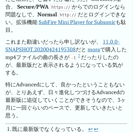
合、
Secure/PWA
からでのログインなら
https://
問題なしで、
Normal
だとログインできな
http://
い。拡張機能
SubFire Mini Player for Subsonic
も駄
目。
これまた勘違いだったら申し訳ないが、
11.0.0-
SNAPSHOT.20200424195308
だと
mora
で購入した
7
mp4ファイルの曲の長さが
だったりしたの
-1
が、最新版だと表示されるようになっている気が
する。
特にAdvancedにして、良かったということもない
が、とりあえず、日々進化しつづけるAdvancedの
最新版に追従していくことができそうなので、3ヶ
月に一回ぐらいのペースで、更新していきたいと
思う。
既に最新版でなくなっている。
↩︎
↩︎