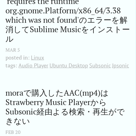
'requires the runtime 
org.gnome.Platform/x86_64/3.38 
which was not found'のエラーを解
消してSublime Musicをインストー
ル
MAR
5
posted in:
Linux
tags:
Audio Player
Ubuntu Desktop
Subsonic
Jpsonic
moraで購入したAAC(mp4)は
Strawberry Music Playerから
Subsonic経由よる検索・再生がで
きない
FEB
20