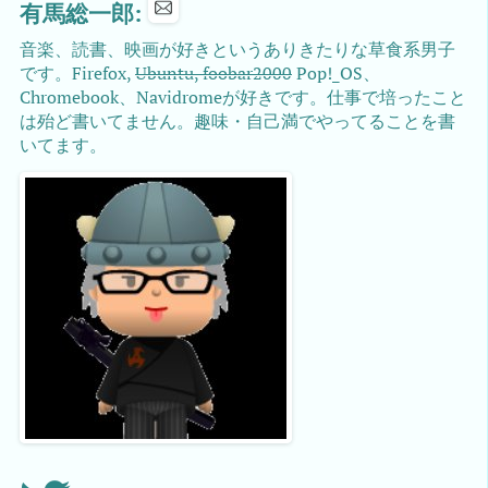
有馬総一郎:
音楽、読書、映画が好きというありきたりな草食系男子
です。Firefox,
Ubuntu, foobar2000
Pop!_OS、
Chromebook、Navidromeが好きです。仕事で培ったこと
は殆ど書いてません。趣味・自己満でやってることを書
いてます。