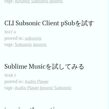
tags:
Airsonic
Subsonic
Jpsonic
CLI Subsonic Client pSubを試す
MAY
4
posted in:
subsonic
tags:
Subsonic
Jpsonic
Sublime Musicを試してみる
MAR
5
posted in:
Audio Player
tags:
Audio Player
Jpsonic
Subsonic