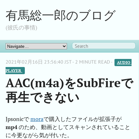
有馬総一郎のブログ
(彼氏の事情)
2021年02月16日 23:56:40 JST - 2 MINUTE READ -
AUDIO 
PLAYER 
AAC(m4a)をSubFireで
再生できない
Jpsonicで
mora
で購入したファイルが拡張子が
mp4
のため、動画としてスキャンされていること
に今更ながら気が付いた。