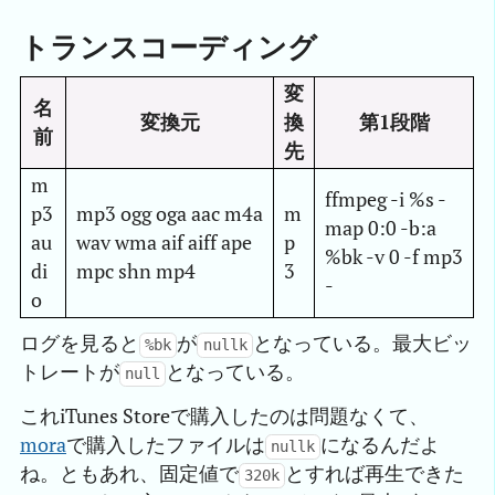
トランスコーディング
変
名
変換元
換
第1段階
前
先
m
ffmpeg -i %s -
p3
mp3 ogg oga aac m4a
m
map 0:0 -b:a
au
wav wma aif aiff ape
p
%bk -v 0 -f mp3
di
mpc shn mp4
3
-
o
ログを見ると
が
となっている。最大ビッ
%bk
nullk
トレートが
となっている。
null
これiTunes Storeで購入したのは問題なくて、
mora
で購入したファイルは
になるんだよ
nullk
ね。ともあれ、固定値で
とすれば再生できた
320k