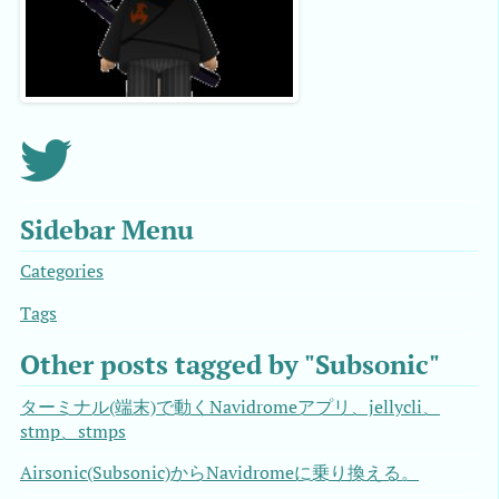
Sidebar Menu
Categories
Tags
Other posts tagged by "Subsonic"
ターミナル(端末)で動くNavidromeアプリ、jellycli、
stmp、stmps
Airsonic(Subsonic)からNavidromeに乗り換える。