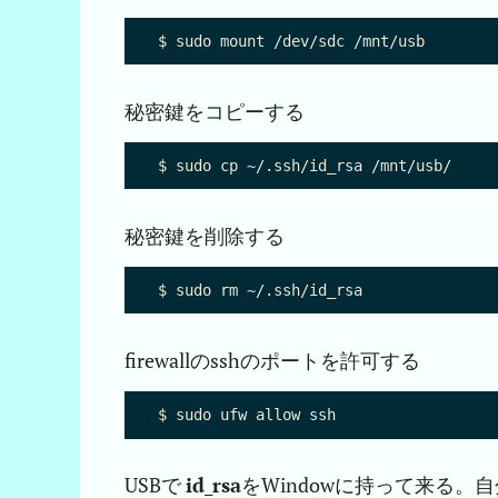
秘密鍵をコピーする
秘密鍵を削除する
firewallのsshのポートを許可する
USBで
id_rsa
をWindowに持って来る。自