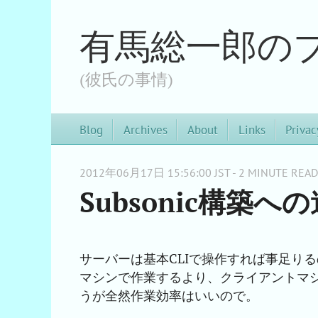
有馬総一郎の
(彼氏の事情)
Blog
Archives
About
Links
Privac
2012年06月17日 15:56:00 JST - 2 MINUTE READ
Subsonic構築へ
サーバーは基本CLIで操作すれば事足り
マシンで作業するより、クライアントマ
うが全然作業効率はいいので。