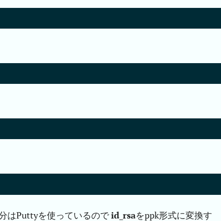
分はPuttyを使っているので
id_rsa
をppk形式に変換す