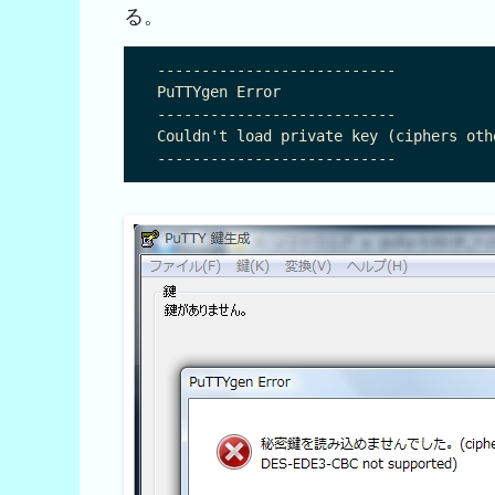
る。
---------------------------

PuTTYgen Error

---------------------------

Couldn't load private key (ciphers oth