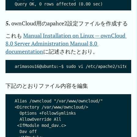
5.
ownCloud用のapahce2設定ファイルを作成する
これも
Manual Installation on Linux — ownCloud 
8.0 Server Administration Manual 8.0 
documentation
に記述されたとおり。
下記のとおりファイル内容を編集
Alias /owncloud "/var/www/owncloud/"

<Directory /var/www/owncloud/>

  Options +FollowSymlinks

  AllowOverride All

 <IfModule mod_dav.c>

  Dav off
