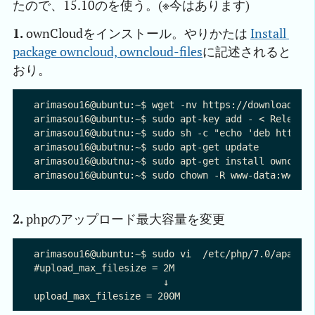
たので、15.10のを使う。(※今はあります)
1.
ownCloudをインストール。やりかたは
Install 
package owncloud, owncloud-files
に記述されると
おり。
arimasou16@ubuntu:~$ wget -nv https://download.own
arimasou16@ubuntu:~$ sudo apt-key add - < Release.
arimasou16@ubutnu:~$ sudo sh -c "echo 'deb http://
arimasou16@ubutnu:~$ sudo apt-get update

arimasou16@ubutnu:~$ sudo apt-get install owncloud
2.
phpのアップロード最大容量を変更
arimasou16@ubuntu:~$ sudo vi  /etc/php/7.0/apache2
#upload_max_filesize = 2M

                       ↓
