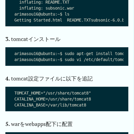
  inflating: README.TXT              

  inflating: subsonic.war            

arimasou16@ubuntu:~$ ls

3.
tomcatインストール
arimasou16@ubuntu:~$ sudo apt-get install tomcat8 
4.
tomcat設定ファイルに以下を追記
TOMCAT_HOME="/usr/share/tomcat8"

CATALINA_HOME=/usr/share/tomcat8

5.
warをwebapps配下に配置