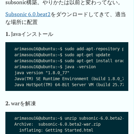
subsonic構築。やりかたは以前と変わってない。
Subsonic 6.0.beat2
をダウンロードしてきて、適当
な場所に配置
1.
Javaインストール
arimasou16@ubuntu:~$ sudo add-apt-repository ppa:w
arimasou16@ubuntu:~$ sudo apt-get update

arimasou16@ubuntu:~$ sudo apt-get install oracle-j
arimasou16@ubuntu:~$ java -version

java version "1.8.0_77"

Java(TM) SE Runtime Environment (build 1.8.0_77-b0
2.
warを解凍
arimasou16@ubuntu:~$ unzip subsonic-6.0.beta2-war.
Archive:  subsonic-6.0.beta2-war.zip

  inflating: Getting Started.html    
