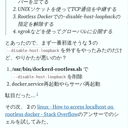
バーを立てる
UNIXソケットを使ってTCP通信を中継する
Rootless Dockerでの–disable-host-loopbackの
指定を解除する
ngrokなどを使ってグローバルに公開する
とあったので、まず一番邪道そうな
3
の
を外すをやったみたのだけ
--disable-host-loopback
ど、やりかたが悪いのか？
/usr/bin/dockerd-rootless.sh
で
を削除
--disable-host-loopback
docker.service再起動やらサーバ再起動
1
駄目だった…
その次、
2
の
linux - How to access localhost on 
rootless docker - Stack Overflow
のアンサーでのシ
ェルを試してみた。