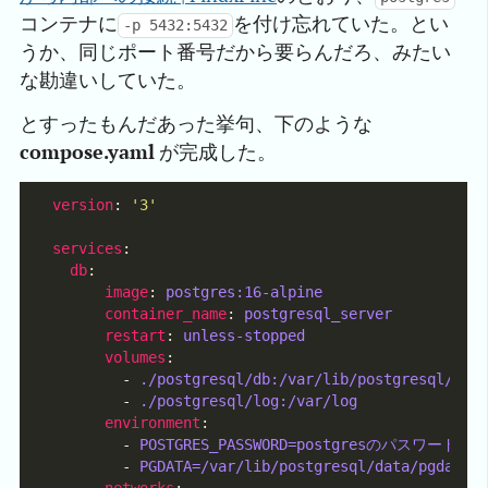
コンテナに
を付け忘れていた。とい
-p 5432:5432
うか、同じポート番号だから要らんだろ、みたい
な勘違いしていた。
とすったもんだあった挙句、下のような
compose.yaml
が完成した。
version
: 
'3'
services
db
image
: 
postgres:16-alpine
container_name
: 
postgresql_server
restart
: 
unless-stopped
volumes
        - 
./postgresql/db:/var/lib/postgresql/dat
        - 
./postgresql/log:/var/log
environment
        - 
POSTGRES_PASSWORD=postgresのパスワード
        - 
PGDATA=/var/lib/postgresql/data/pgdata
networks