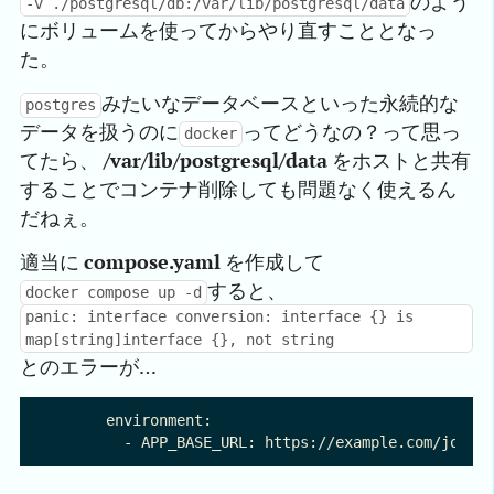
のよう
-v ./postgresql/db:/var/lib/postgresql/data
にボリュームを使ってからやり直すこととなっ
た。
みたいなデータベースといった永続的な
postgres
データを扱うのに
ってどうなの？って思っ
docker
てたら、
/var/lib/postgresql/data
をホストと共有
することでコンテナ削除しても問題なく使えるん
だねぇ。
適当に
compose.yaml
を作成して
すると、
docker compose up -d
panic: interface conversion: interface {} is
map[string]interface {}, not string
とのエラーが…
      environment:
