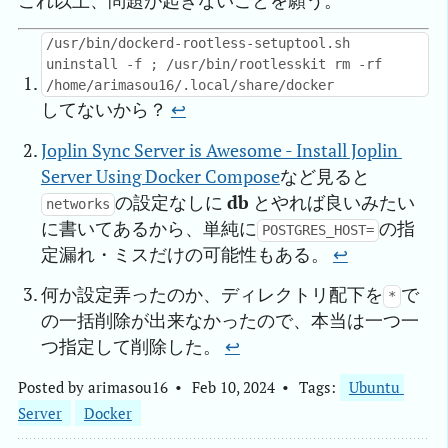
これ以上、問題が起きないことを願う。
/usr/bin/dockerd-rootless-setuptool.sh
uninstall -f ; /usr/bin/rootlesskit rm -rf
/home/arimasou16/.local/share/docker
してないから？
↩︎
Joplin Sync Server is Awesome - Install Joplin 
Server Using Docker Compose
など見ると
の設定なしに
db
とやれば良いみたい
networks
に書いてあるから、単純に
の指
POSTGRES_HOST=
定漏れ・ミスだけの可能性もある。
↩︎
何か設定弄ったのか、ディレクトリ配下を
で
*
の一括削除が出来なかったので、本当は一つ一
つ指定して削除した。
↩︎
Posted by
arimasou16
Feb 10, 2024
Tags:
Ubuntu 
Server
Docker