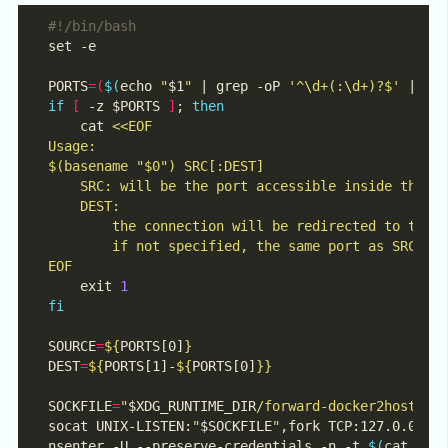
PORTS
=(
$(
echo 
"
$1
"
 | grep -oP 
'^\d+(:\d+)?$'
 | se
if
[
 -z $PORTS 
]
; 
then
    cat 
EOF
    exit 
1
fi
SOURCE
=
${
PORTS[0]
}
DEST
=
${
PORTS[1]-
${
PORTS[0]
}}
SOCKFILE
=
"
$XDG_RUNTIME_DIR
/forward-docker2host-
${
socat UNIX-LISTEN:
"
$SOCKFILE
"
nsenter -U --preserve-credentials -n -t 
$(
cat 
"
$X