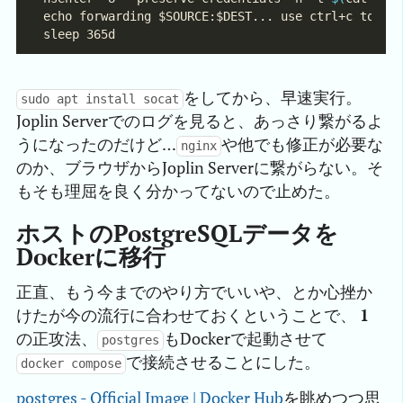
をしてから、早速実行。
sudo apt install socat
Joplin Serverでのログを見ると、あっさり繋がるよ
うになったのだけど…
や他でも修正が必要な
nginx
のか、ブラウザからJoplin Serverに繋がらない。そ
もそも理屈を良く分かってないので止めた。
ホストのPostgreSQLデータを
Dockerに移行
正直、もう今までのやり方でいいや、とか心挫か
けたが今の流行に合わせておくということで、
1
の正攻法、
もDockerで起動させて
postgres
で接続させることにした。
docker compose
postgres - Official Image | Docker Hub
を眺めつつ思