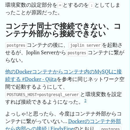
環境変数の設定部分を
とするのを
としてしま
=
:
ったことが原因だった。
コンテナ同士で接続できない、コ
ンテナ外部から接続できない
コンテナの後に、
を起動さ
postgres
joplin server
せるが、Joplin Serverから
コンテナに繋が
postgres
らない。
他のDockerコンテナからコンテナ内のMySQLに接
続する #Docker - Qiita
を参考に同じネットワーク空
間で起動するようにして、
と環境変数を設定
POSTGRES_HOST=postgresql_server
2
すれば接続できるようになった。
よっしゃ!と思ったら、今度はコンテナ外部からコ
ンテナに繋がっていない…
Dockerのコンテナ外部
から内部への接続 | FindxFine
のとおり、
postgres