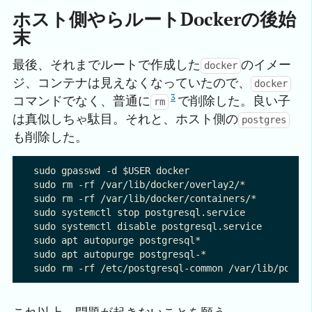
ホスト側やらルートDockerの後始
末
最後、それまでルートで作成した
のイメー
docker
ジ、コンテナは見えなくなっていたので、
docker
3
コマンドでなく、普通に
で削除した。良い子
rm
は真似しちゃ駄目。それと、ホスト側の
postgres
も削除した。
sudo gpasswd -d $USER docker

sudo rm -rf /var/lib/docker/overlay2/*

sudo rm -rf /var/lib/docker/containers/*

sudo systemctl stop postgresql.service 

sudo systemctl disable postgresql.service 

sudo apt autopurge postgresql*

sudo apt autopurge postgresql-*
