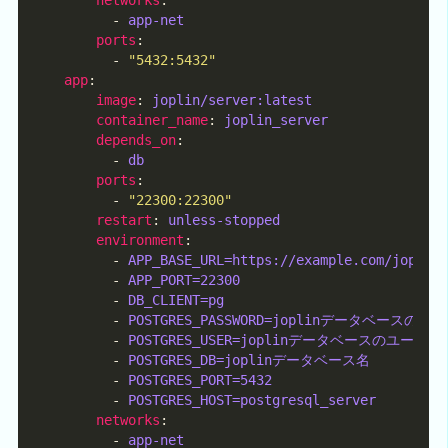
        - 
app-net
ports
        - 
"5432:5432"
app
image
: 
joplin/server:latest
container_name
: 
joplin_server
depends_on
        - 
db
ports
        - 
"22300:22300"
restart
: 
unless-stopped
environment
        - 
APP_BASE_URL=https://example.com/joplin
        - 
APP_PORT=22300
        - 
DB_CLIENT=pg
        - 
POSTGRES_PASSWORD=joplinデータベースの
        - 
POSTGRES_USER=joplinデータベースのユーザ名
        - 
POSTGRES_DB=joplinデータベース名
        - 
POSTGRES_PORT=5432
        - 
POSTGRES_HOST=postgresql_server
networks
        - 
app-net