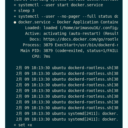
+ systemctl --user start docker.service

+ sleep 3

+ systemctl --user --no-pager --full status docker
● docker.service - Docker Application Container En
     Loaded: loaded (/home/arimasou16/.config/syst
     Active: activating (auto-restart) (Result: ex
       Docs: https://docs.docker.com/go/rootless/

    Process: 3879 ExecStart=/usr/bin/dockerd-rootl
   Main PID: 3879 (code=exited, status=1/FAILURE)

        CPU: 7ms

 2月 09 18:13:30 ubuntu dockerd-rootless.sh[3879]: 
 2月 09 18:13:30 ubuntu dockerd-rootless.sh[3879]: 
 2月 09 18:13:30 ubuntu dockerd-rootless.sh[3879]: 
 2月 09 18:13:30 ubuntu dockerd-rootless.sh[3879]: 
 2月 09 18:13:30 ubuntu dockerd-rootless.sh[3879]: 
 2月 09 18:13:30 ubuntu dockerd-rootless.sh[3879]: 
 2月 09 18:13:30 ubuntu dockerd-rootless.sh[3879]: 
 2月 09 18:13:30 ubuntu dockerd-rootless.sh[3879]: 
 2月 09 18:13:30 ubuntu systemd[2411]: docker.servi
 2月 09 18:13:30 ubuntu systemd[2411]: docker.servi
+ set +x
