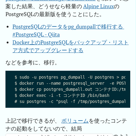
案した結果、どうせなら軽量の
Alpine Linux
の
PostgreSQLの最新版を使うことにした。
PostgreSQLのデータをpg_dumpallで移行する 
#PostgreSQL - Qiita
Docker上のPostgreSQLをバックアップ・リスト
ア方式でアップグレードする
などを参考に、移行。
$ sudo -u postgres pg_dumpall -U postgres > postgr
$ docker run --name postgresql_server  -e POSTGR
$ docker cp postgres_dumpall.out コンテナID:/tmp/pos
$ docker exec -i -t コンテナID /bin/bash

上記で移行できるが、
ボリューム
を使ったコンテ
ナの起動をしてないので、結局