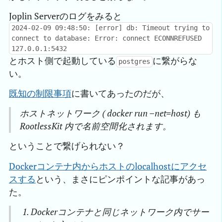
Joplin Serverのログをみると
2024-02-09 09:48:50: [error] db: Timeout trying to
connect to database: Error: connect ECONNREFUSED
127.0.0.1:5432
とホスト側で起動している
に繋がらな
postgres
い。
既知の制限事項
に書いてあったのだが、
ホストネットワーク ( docker run –net=host) も
RootlessKit 内で名前空間化されます。
ということで繋げられない？
Dockerコンテナ内からホストのlocalhostにアクセ
スする
という、まさにピンポイントな記事があっ
た。
Dockerコンテナと同じネットワーク内でサー