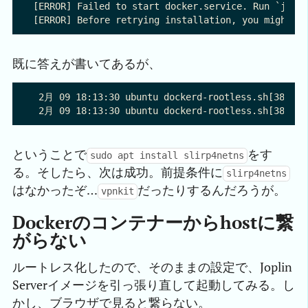
[ERROR] Failed to start docker.service. Run `journ
既に答えが書いてあるが、
 2月 09 18:13:30 ubuntu dockerd-rootless.sh[3879]: 
ということで
をす
sudo apt install slirp4netns
る。そしたら、次は成功。前提条件に
slirp4netns
はなかったぞ…
だったりするんだろうが。
vpnkit
Dockerのコンテナーからhostに繋
がらない
ルートレス化したので、そのままの設定で、Joplin
Serverイメージを引っ張り直して起動してみる。し
かし、ブラウザで見ると繋らない。