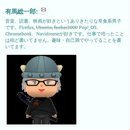
有馬総一郎:
音楽、読書、映画が好きというありきたりな草食系男子
です。Firefox,
Ubuntu, foobar2000
Pop!_OS、
Chromebook、Navidromeが好きです。仕事で培ったこと
は殆ど書いてません。趣味・自己満でやってることを書
いてます。