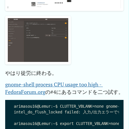
やはり徒労に終わる。
gnome-shell process CPU usage too high - 
FedoraForum.org
の#4にあるコマンドを二つ試す。
arimasou16@Lemur:~$ CLUTTER_VBLANK=none gnome-shel
intel_do_flush_locked failed: 入力/出力エラーです
