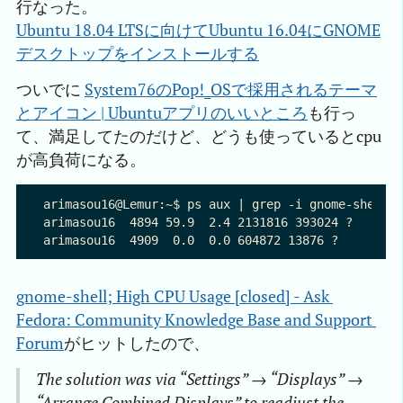
行なった。
Ubuntu 18.04 LTSに向けてUbuntu 16.04にGNOME
デスクトップをインストールする
ついでに
System76のPop!_OSで採用されるテーマ
とアイコン | Ubuntuアプリのいいところ
も行っ
て、満足してたのだけど、どうも使っているとcpu
が高負荷になる。
arimasou16@Lemur:~$ ps aux | grep -i gnome-shell |
arimasou16  4894 59.9  2.4 2131816 393024 ?      R
gnome-shell; High CPU Usage [closed] - Ask 
Fedora: Community Knowledge Base and Support 
Forum
がヒットしたので、
The solution was via “Settings” → “Displays” →
“Arrange Combined Displays” to readjust the