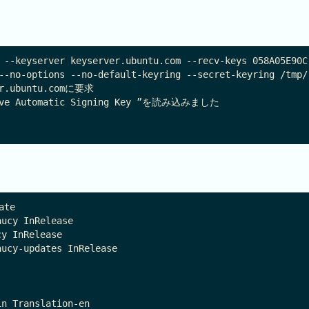
 --keyserver keyserver.ubuntu.com --recv-keys 058A05E90C4
--no-options --no-default-keyring --secret-keyring /tmp/
.ubuntu.comに要求

ive Automatic Signing Key ”を読み込みました

te

ucy InRelease

y InRelease                             

ucy-updates InRelease

n Translation-en                        
