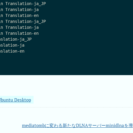
n Translation-ja_JP                     

n Translation-ja                        

n Translation-en                        

n Translation-ja_JP                     

n Translation-ja                        

n Translation-en                        

slation-ja_JP

slation-ja

slation-en

Ubuntu Desktop
mediatombに変わる新たなDLNAサーバーminidlnaを