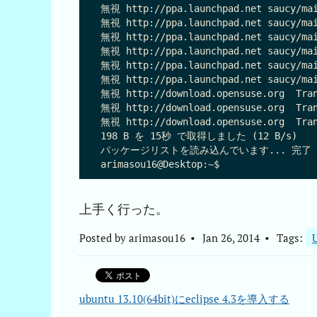
無視 http://ppa.launchpad.net saucy/mai
無視 http://ppa.launchpad.net saucy/mai
無視 http://ppa.launchpad.net saucy/mai
無視 http://ppa.launchpad.net saucy/mai
無視 http://ppa.launchpad.net saucy/mai
無視 http://ppa.launchpad.net saucy/mai
無視 http://download.opensuse.org  Tran
無視 http://download.opensuse.org  Tran
無視 http://download.opensuse.org  Tran
198 B を 15秒 で取得しました (12 B/s)

パッケージリストを読み込んでいます... 完了

上手く行った。
Posted by
arimasou16
Jan 26, 2014
Tags:
ubuntu 13.10(64bit)にeclipse 4.3を導入する