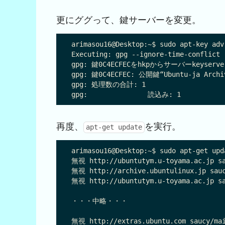
更にググって、鍵サーバーを変更。
arimasou16@Desktop:~$ sudo apt-key adv
Executing: gpg --ignore-time-conflict 
gpg: 鍵0C4ECFECをhkpからサーバーkeyserver
gpg: 鍵0C4ECFEC: 公開鍵“Ubuntu-ja Arch
gpg: 処理数の合計: 1

再度、
を実行。
apt-get update
arimasou16@Desktop:~$ sudo apt-get upda
無視 http://ubuntutym.u-toyama.ac.jp sa
無視 http://archive.ubuntulinux.jp sauc
無視 http://ubuntutym.u-toyama.ac.jp sa
・・・中略・・・

無視 http://extras.ubuntu.com saucy/mai