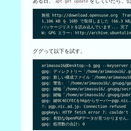
ある日、
をしていたら、
apt-get update
無視 http://download.opensuse.org  Tran
1,106 kB を 16秒 で取得しました (66.3 kB/
パッケージリストを読み込んでいます... 完了

ググって以下を試す。
arimasou16@Desktop:~$ gpg --keyserver 
gpg: ディレクトリー「/home/arimasou16/.
gpg: 新しい構成ファイル「/home/arimasou16
gpg: 警告: 「/home/arimasou16/.g
gpg: 鍵輪「/home/arimasou16/.gnupg/s
gpg: 鍵輪「/home/arimasou16/.gnupg/p
gpg: 鍵0C4ECFECをhkpからサーバーpgp.nic.
?: pgp.nic.ad.jp: Connection refused

gpgkeys: HTTP fetch error 7: couldn't 
gpg: 有効なOpenPGPデータが見つかりません。