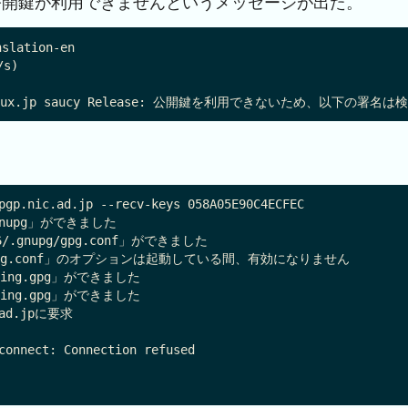
公開鍵が利用できませんというメッセージが出た。
slation-en

s)

pgp.nic.ad.jp --recv-keys 058A05E90C4ECFEC

gnupg」ができました

/.gnupg/gpg.conf」ができました

nupg/gpg.conf」のオプションは起動している間、有効になりません

ecring.gpg」ができました

ubring.gpg」ができました

ad.jpに要求

connect: Connection refused


