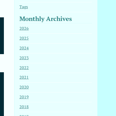
Tags
Monthly Archives
ECFEC

2026
tmp.uRoFIQklqy --trustdb-name /etc/apt//trustdb.gpg --ke
2025
2024
2023
2022
2021
2020
2019
2018