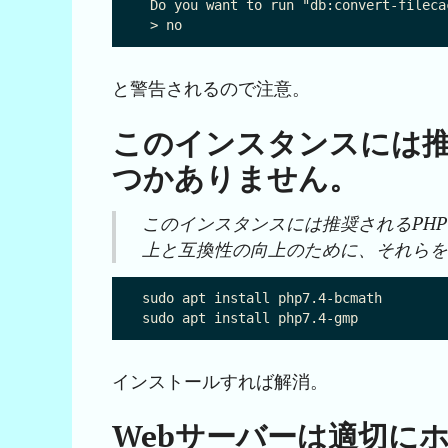
 Do you want to run "db:convert-fileca
と警告されるので注意。
このインスタンスには推
つかありません。
このインスタンスには推奨されるPH
上と互換性の向上のために、それら
sudo apt install php7.4-bcmath

インストールすれば解消。
Webサーバーは適切にホスト名 