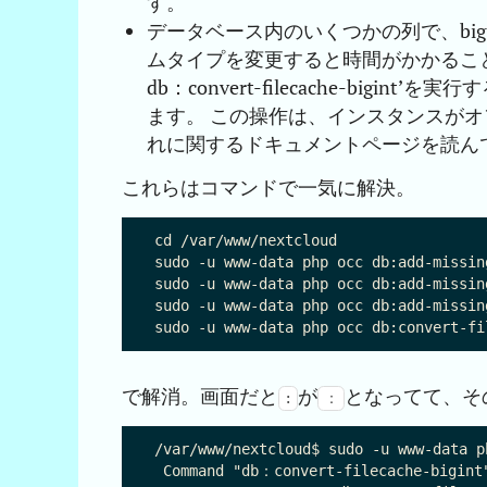
す。
データベース内のいくつかの列で、big
ムタイプを変更すると時間がかかること
db：convert-filecache-bi
ます。 この操作は、インスタンスがオ
れに関するドキュメントページを読ん
これらはコマンドで一気に解決。
cd /var/www/nextcloud

sudo -u www-data php occ db:add-missing
sudo -u www-data php occ db:add-missin
sudo -u www-data php occ db:add-missing
で解消。画面だと
が
となってて、そ
:
：
/var/www/nextcloud$ sudo -u www-data p
 Command "db：convert-filecache-bigint"