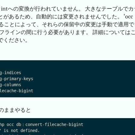
 intへの変換が行われていません。 大きなテーブルでカ
があるため、自動的には変更されませんでした。 ‘occ
gint’を実行することによって、それらの保留中の変更は手動で適用
フラインの間に行う必要があります。 詳細については
でください。
-indices

g-primary-keys

-columns

のままやると
hp occ db：convert-filecache-bigint

 is not defined.
