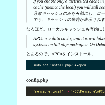
If you enable only a distributed cache i
cache (memcache.local) you will still
分散キャッシュのみを有効にし、ローカル
でも、キャッシュの警告が表示され
なるほど。ローカルキャッシュも有効に
APCu is a data cache, and it is availab
systems install php-pecl-apcu. On Deb
とあるので、APCuをインストール。
config.php
'memcache.local'
=>
'\OC\Memcache\APCu