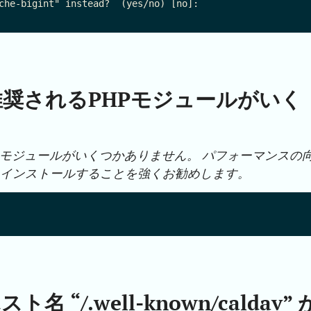
che-bigint" instead?  (yes/no) [no]:

奨されるPHPモジュールがいく
Pモジュールがいくつかありません。 パフォーマンスの
をインストールすることを強くお勧めします。
“/.well-known/caldav” 