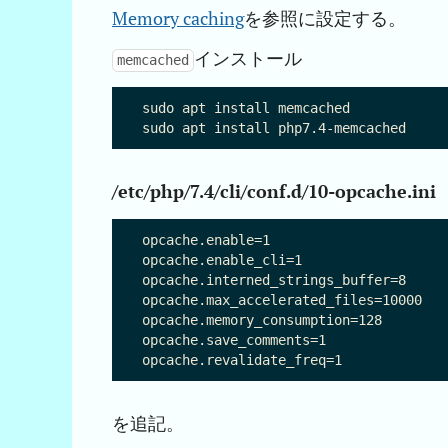
Memory caching
を参照に設定する。
インストール
memcached
sudo apt install memcached

/etc/php/7.4/cli/conf.d/10-opcache.ini
opcache.enable=1

opcache.enable_cli=1

opcache.interned_strings_buffer=8

opcache.max_accelerated_files=10000

opcache.memory_consumption=128

opcache.save_comments=1

を追記。