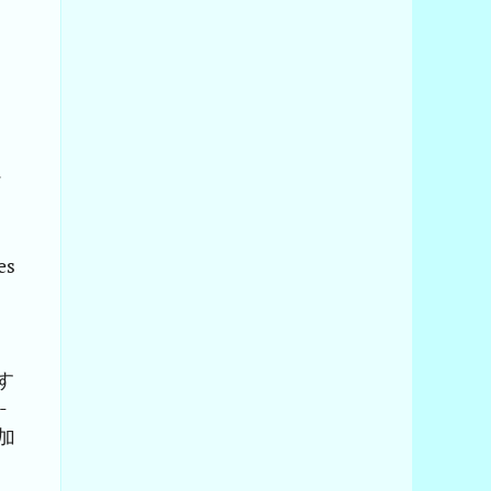
け
es
す
-
加