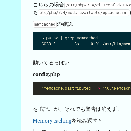
こちらの場合
/etc/php/7.4/cli/conf.d/10-
も
etc/php/7.4/mods-available/opcache.ini
の確認
memcached
$ ps ax | grep memcached

動いてるっぽい。
config.php
'memcache.distributed'
=>
'\OC\Memcach
を追記。が、それでも警告は消えず。
Memory caching
を読み返すと、