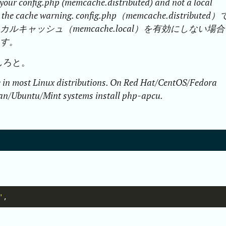
n your config.php (memcache.distributed) and not a local
 see the cache warning. config.php（memcache.distributed）
キャッシュ（memcache.local）を有効にしない場合
ます。
しろと。
le in most Linux distributions. On Red Hat/CentOS/Fedora
ian/Ubuntu/Mint systems install php-apcu.
'