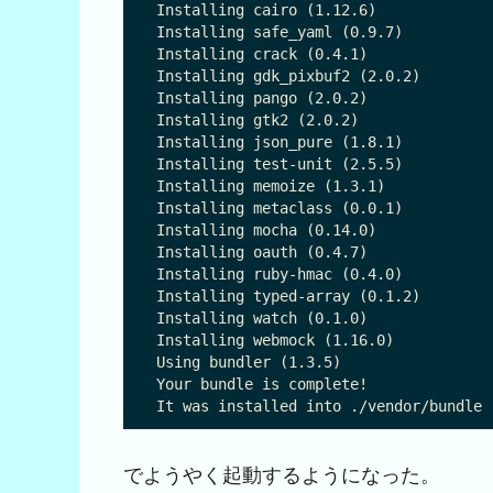
Installing cairo (1.12.6)

Installing safe_yaml (0.9.7)

Installing crack (0.4.1)

Installing gdk_pixbuf2 (2.0.2)

Installing pango (2.0.2)

Installing gtk2 (2.0.2)

Installing json_pure (1.8.1)

Installing test-unit (2.5.5)

Installing memoize (1.3.1)

Installing metaclass (0.0.1)

Installing mocha (0.14.0)

Installing oauth (0.4.7)

Installing ruby-hmac (0.4.0)

Installing typed-array (0.1.2)

Installing watch (0.1.0)

Installing webmock (1.16.0)

Using bundler (1.3.5)

Your bundle is complete!

でようやく起動するようになった。