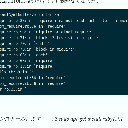
から0.2.2.1410にあげたら（？）動かなくなった。
sou16/mikutter/mikutter.rb

quire.rb:36:in `require': cannot load such file -- memoiz
om_require.rb:36:in `require'

quire.rb:98:in `miquire_original_require'

quire.rb:71:in `block (2 levels) in miquire'

quire.rb:70:in `chdir'

quire.rb:70:in `block in miquire'

quire.rb:66:in `each'

quire.rb:66:in `miquire'

quire.rb:18:in `miquire'

ils.rb:39:in `'

om_require.rb:36:in `require'

om_require.rb:36:in `require'

ルします : $ sudo apt-get install ruby1.9.1