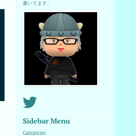
書いてます。
e (LoadError)

Sidebar Menu
Categories