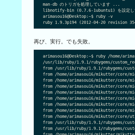
man-db のトリガを処理しています ...

libnotify-bin (0.7.6-1ubuntu1) を設定
arimasou16@Desktop:~$ ruby -v

再び、実行。でも失敗。
arimasou16@Desktop:~$ ruby /home/arima
/usr/lib/ruby/1.9.1/rubygems/custom_re
from /usr/lib/ruby/1.9.1/rubygems/cust
from /home/arimasou16/mikutter/core/mi
from /home/arimasou16/mikutter/core/mi
from /home/arimasou16/mikutter/core/mi
from /home/arimasou16/mikutter/core/mi
from /home/arimasou16/mikutter/core/mi
from /home/arimasou16/mikutter/core/mi
from /home/arimasou16/mikutter/core/mi
from /home/arimasou16/mikutter/core/ut
from /usr/lib/ruby/1.9.1/rubygems/cust
from /usr/lib/ruby/1.9.1/rubygems/cust