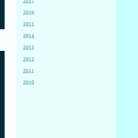
2017
2016
2015
2014
2013
2012
e (LoadError)

2011
2010