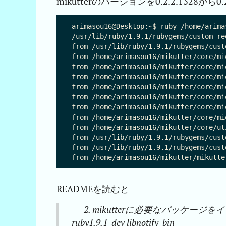
mikutterのバージョンを0.2.2.1328
arimasou16@Desktop:~$ ruby /home/arima
/usr/lib/ruby/1.9.1/rubygems/custom_re
from /usr/lib/ruby/1.9.1/rubygems/cust
from /home/arimasou16/mikutter/core/mi
from /home/arimasou16/mikutter/core/mi
from /home/arimasou16/mikutter/core/mi
from /home/arimasou16/mikutter/core/mi
from /home/arimasou16/mikutter/core/mi
from /home/arimasou16/mikutter/core/mi
from /home/arimasou16/mikutter/core/mi
from /home/arimasou16/mikutter/core/ut
from /usr/lib/ruby/1.9.1/rubygems/cust
from /usr/lib/ruby/1.9.1/rubygems/cust
READMEを読むと
2. mikutterに必要なパッケージをインストー
ruby1.9.1-dev libnotify-bin