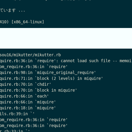
しています ...

sou16/mikutter/mikutter.rb

quire.rb:36:in `require': cannot load such file -- memoiz
om_require.rb:36:in `require'

quire.rb:98:in `miquire_original_require'

quire.rb:71:in `block (2 levels) in miquire'

quire.rb:70:in `chdir'

quire.rb:70:in `block in miquire'

quire.rb:66:in `each'

quire.rb:66:in `miquire'

quire.rb:18:in `miquire'

ils.rb:39:in `'

om_require.rb:36:in `require'

om_require.rb:36:in `require'
