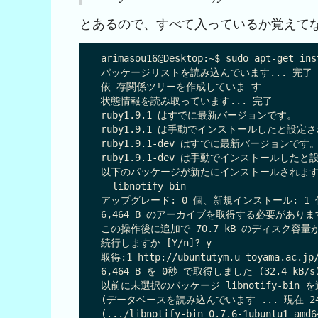
とあるので、すべて入っているか覚えて
arimasou16@Desktop:~$ sudo apt-get ins
パッケージリストを読み込んでいます... 完了

依 存関係ツリーを作成していま す            
状態情報を読み取っています... 完了

ruby1.9.1 はすでに最新バージョンです。

ruby1.9.1 は手動でインストールしたと設定さ
ruby1.9.1-dev はすでに最新バージョンです。
ruby1.9.1-dev は手動でインストールしたと
以下のパッケージが新たにインストールされます:
  libnotify-bin

アップグレード: 0 個、新規インストール: 1 個
6,464 B のアーカイブを取得する必要がありま
この操作後に追加で 70.7 kB のディスク容量
続行しますか [Y/n]? y

取得:1 http://ubuntutym.u-toyama.ac.jp/u
6,464 B を 0秒 で取得しました (32.4 kB/s)
以前に未選択のパッケージ libnotify-bin 
(データベースを読み込んでいます ... 現在 
(.../libnotify-bin_0.7.6-1ubuntu1_a