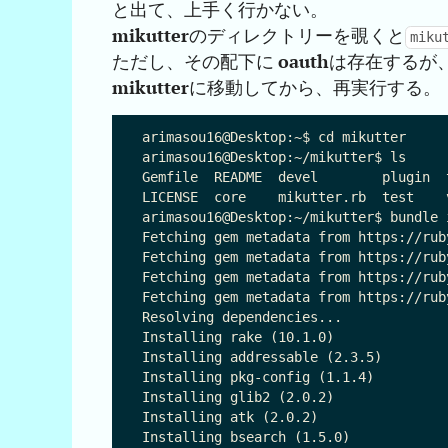
と出て、上手く行かない。
mikutter
のディレクトリーを覗くと
miku
ただし、その配下に
oauth
は存在するが
mikutter
に移動してから、再実行する。
arimasou16@Desktop:~$ cd mikutter

arimasou16@Desktop:~/mikutter$ ls

Gemfile  README  devel        plugin  t
LICENSE  core    mikutter.rb  test    v
arimasou16@Desktop:~/mikutter$ bundle 
Fetching gem metadata from https://rub
Fetching gem metadata from https://rub
Fetching gem metadata from https://ruby
Fetching gem metadata from https://ruby
Resolving dependencies...

Installing rake (10.1.0)

Installing addressable (2.3.5)

Installing pkg-config (1.1.4)

Installing glib2 (2.0.2)

Installing atk (2.0.2)

Installing bsearch (1.5.0)
