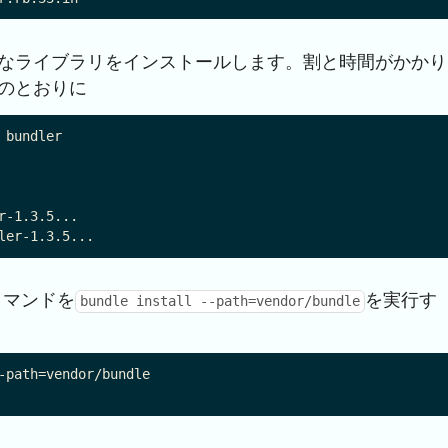
要なライブラリをインストールします。割と時間がかかり
のとおりに
bundler

-1.3.5...

コマンドを
を実行す
bundle install --path=vendor/bundle
-path=vendor/bundle
