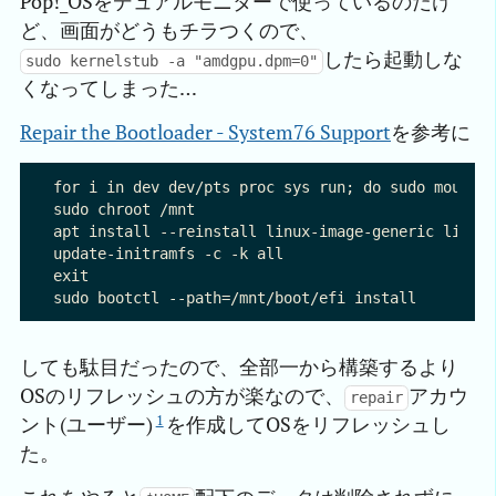
Pop!_OSをデュアルモニターで使っているのだけ
ど、画面がどうもチラつくので、
したら起動しな
sudo kernelstub -a "amdgpu.dpm=0"
くなってしまった…
Repair the Bootloader - System76 Support
を参考に
for i in dev dev/pts proc sys run; do sudo mount -
sudo chroot /mnt

apt install --reinstall linux-image-generic linux-
update-initramfs -c -k all

exit

しても駄目だったので、全部一から構築するより
OSのリフレッシュの方が楽なので、
アカウ
repair
1
ント(ユーザー)
を作成してOSをリフレッシュし
た。