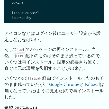
xkb=us

[InputSource2]

アイコンなどはログイン後にユーザー設定から設
定しなおせばいい。
そして
でパッケージの再インストール。当
apt
然、
配下のものはそのまま残っているので、
$HOME
いくつは再インストール、設定の必要さら無く、
直ぐに元の環境を復旧することが出来た。
いくつかの
経由でインストールしたのもそ
flatpak
のまま残っていたが、
Google Chrome
と
Faltseal
は
無くなっていた(ように見えた)ので再インストール
した。
追記 2023-06-14