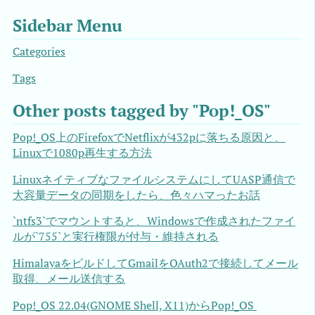
Sidebar Menu
Categories
Tags
Other posts tagged by "Pop!_OS"
Pop!_OS上のFirefoxでNetflixが432pに落ちる原因と、
Linuxで1080p再生する方法
LinuxネイティブなファイルシステムにしてUASP通信で
大容量データの同期をしたら、色々ハマったお話
`ntfs3`でマウントすると、Windowsで作成されたファイ
ルが`755`と実行権限が付与・維持される
HimalayaをビルドしてGmailをOAuth2で接続してメール
取得、メール送信する
Pop!_OS 22.04(GNOME Shell, X11)からPop!_OS 