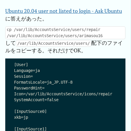
Ubuntu 20.04 user not listed to login - Ask Ubuntu
に答えがあった。
cp /var/lib/AccountsService/users/repair
/var/lib/AccountsService/users/arimasou16
して
配下のファイ
/var/lib/AccountsService/users/
ルをコピーする。それだけでOK。
[User]

Language=ja

Session=

FormatsLocale=ja_JP.UTF-8

PasswordHint=

Icon=/var/lib/AccountsService/icons/repair

SystemAccount=false

[InputSource0]

xkb=jp

[InputSource1]
