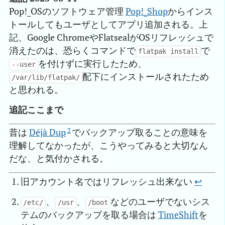
Pop!_OSのソフトウェア管理
Pop!_Shop
からインス
トールしてもユーザとしてアプリ追加される。上
記、Google ChromeやFlatsealがOSリフレッシュで
消えたのは、恐らくコマンドで
で
flatpak install
を付けずに実行したため、
--user
配下にインストールされたため
/var/lib/flatpak/
と思われる。
追記ここまで
2
昔は
Déjà Dup
でバックアップ取ることの意味を
理解してなかったが、こうやってみると大切なん
だな、と気付かされる。
旧アカウント名ではリフレッシュ出来ない
↩︎
、
、
などのユーザでないシス
/etc/
/usr
/boot
テムのバックアップを取る場合は
TimeShift
を