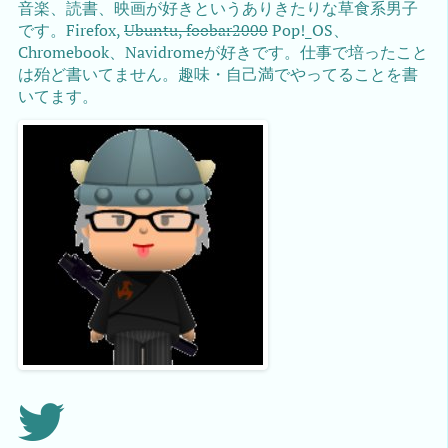
音楽、読書、映画が好きというありきたりな草食系男子
です。Firefox,
Ubuntu, foobar2000
Pop!_OS、
Chromebook、Navidromeが好きです。仕事で培ったこと
は殆ど書いてません。趣味・自己満でやってることを書
いてます。