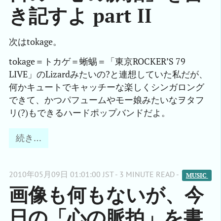
き記すよ part II
次はtokage。
tokage＝トカゲ＝蜥蜴＝「東京ROCKER’S 79
LIVE」のLizardみたいの?と連想していた私だが、
何かキュートでキャッチーな楽しくシンガロング
できて、かつパフュームやモー娘みたいなヲタフ
リ(?)もできるハードポップバンドだよ。
続き…
2010年05月09日 01:01:00 JST - 3 MINUTE READ -
MUSIC 
画像も何もないが、今
日の「心の脈拍」を書