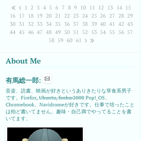
1
2
3
4
5
6
7
8
9
10
11
12
13
14
15
16
17
18
19
20
21
22
23
24
25
26
27
28
29
30
31
32
33
34
35
36
37
38
39
40
41
42
43
44
45
46
47
48
49
50
51
52
53
54
55
56
57
58
59
60
61
About Me
有馬総一郎:
音楽、読書、映画が好きというありきたりな草食系男子
です。Firefox,
Ubuntu, foobar2000
Pop!_OS、
Chromebook、Navidromeが好きです。仕事で培ったこと
は殆ど書いてません。趣味・自己満でやってることを書
いてます。