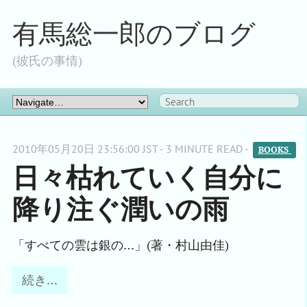
有馬総一郎のブログ
(彼氏の事情)
2010年05月20日 23:56:00 JST - 3 MINUTE READ -
BOOKS 
日々枯れていく自分に
降り注ぐ潤いの雨
「すべての雲は銀の…」(著・村山由佳)
続き…