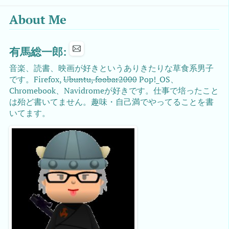
About Me
有馬総一郎:
音楽、読書、映画が好きというありきたりな草食系男子
です。Firefox,
Ubuntu, foobar2000
Pop!_OS、
Chromebook、Navidromeが好きです。仕事で培ったこと
は殆ど書いてません。趣味・自己満でやってることを書
いてます。