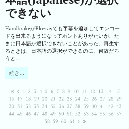
できない
HandbrakeがBlu-rayでも字幕を追加してエンコー
ドを出来るようになってホントありがたいが、た
まに日本語が選択できないことがあった。再生す
るときは、日本語の選択ができるのに、何故だろ
うと…
続き…
1
2
3
4
5
6
7
8
9
10
11
12
13
14
15
16
17
18
19
20
21
22
23
24
25
26
27
28
29
30
31
32
33
34
35
36
37
38
39
40
41
42
43
44
45
46
47
48
49
50
51
52
53
54
55
56
57
58
59
60
61