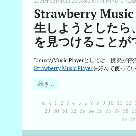
2021年02月16日 23:56:43 JST - 1 MINUTE READ
Strawberry Mus
生しようとしたら、G
を見つけることが
LinuxのMusic Playerとしては、開発が
Strawberry Music Player
を好んで使って
続き…
1
2
3
4
5
6
7
8
9
10
11
12
29
30
31
32
33
34
35
36
37
38
3
55
56