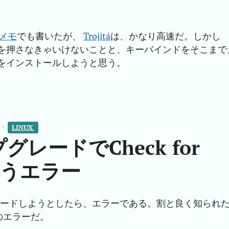
作メモ
でも書いたが、
Trojitá
は、かなり高速だ。しかし
タンを押さなきゃいけないことと、キーバインドをそこまで
をインストールしようと思う。
 -
LINUX 
プグレードでCheck for
sというエラー
.1にアップグレードしようとしたら、エラーである。割と良く知られ
のエラーだ。