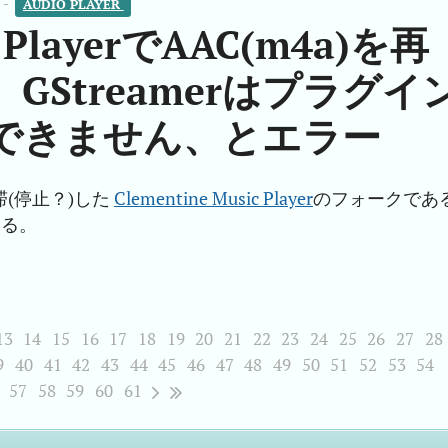
 -
AUDIO PLAYER 
ic PlayerでAAC(m4a)を再
Streamerはプラグイ
できません、とエラー
停滞(停止？)した
Clementine Music Player
のフォークであ
いる。
13
14
15
16
17
18
19
20
21
22
23
24
25
26
27
28
9
40
41
42
43
44
45
46
47
48
49
50
51
52
53
54
57
58
59
60
61