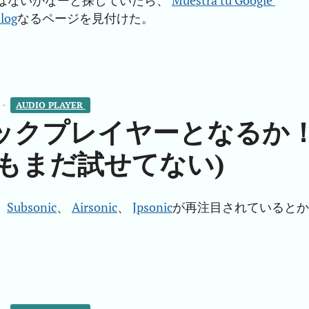
トアプリはないかなーと探していたら、
Muestra tu Google 
nlog
なるページを見付けた。
 -
AUDIO PLAYER 
ックプレイヤーとなるか
c(でもまだ試せてない)
、
Subsonic
、
Airsonic
、
Jpsonic
が再注目されているとか