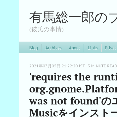
有馬総一郎の
(彼氏の事情)
Blog
Archives
About
Links
Privac
2021年03月05日 21:22:20 JST - 3 MINUTE READ
'requires the run
org.gnome.Platfo
was not foun
Musicをインスト