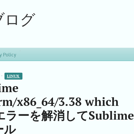
ブログ
y Policy
 -
LINUX 
time
rm/x86_64/3.38 which
d'のエラーを解消してSublime
ール