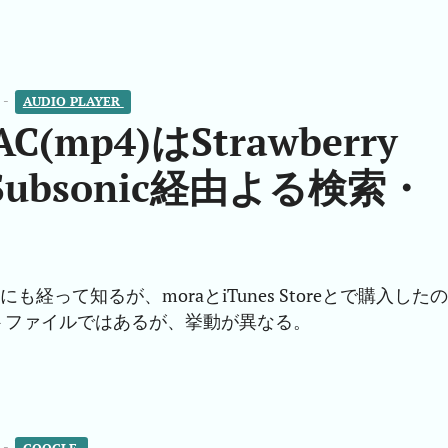
 -
AUDIO PLAYER 
(mp4)はStrawberry
からSubsonic経由よる検索・
にも経って知るが、moraとiTunes Storeとで購入したの
トファイルではあるが、挙動が異なる。
 -
GOOGLE 