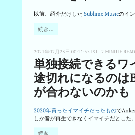
以前、紹介だけした
Sublime Music
のイン
続き…
2021年02月23日 00:11:55 JST - 2 MINUTE READ
単独接続できるワ
途切れになるのはBlu
が合わないのかも
2020年買ったイマイチだったもの
でAnke
しか音が再生できなくイマイチだとした
続き…