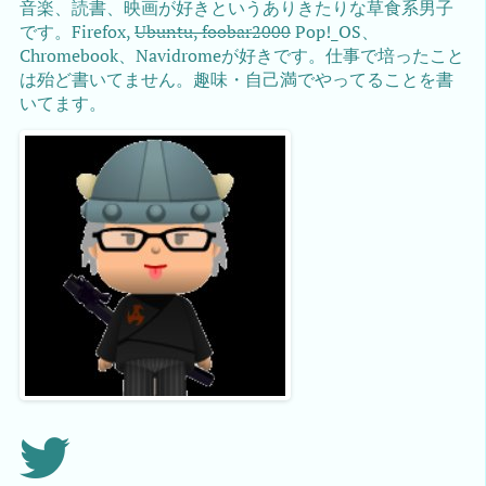
音楽、読書、映画が好きというありきたりな草食系男子
です。Firefox,
Ubuntu, foobar2000
Pop!_OS、
Chromebook、Navidromeが好きです。仕事で培ったこと
は殆ど書いてません。趣味・自己満でやってることを書
いてます。