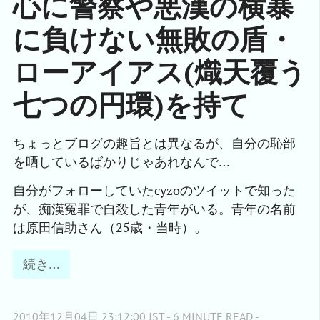
心に警察や悪漢の横暴
に負けない無敗の盾・
ローアイアス(熾天覆う
七つの円環)を持て
ちょっとブログの趣旨とは異なるが、自分の恥部
を晒しているばかりじゃあれなんで…
自分がフォローしていたcyzoのツイットで知った
が、痴漢冤罪で自殺した青年がいる。青年の名前
は原田信助さん（25歳・当時）。
続き…
2010年12月04日 23:12:00 JST - 6 MINUTE READ -