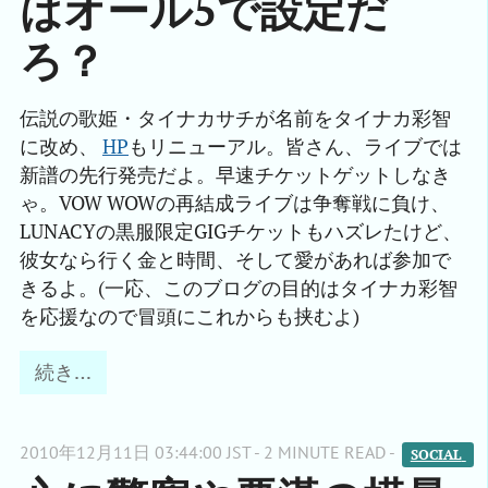
はオール5で設定だ
ろ？
伝説の歌姫・タイナカサチが名前をタイナカ彩智
に改め、
HP
もリニューアル。皆さん、ライブでは
新譜の先行発売だよ。早速チケットゲットしなき
ゃ。VOW WOWの再結成ライブは争奪戦に負け、
LUNACYの黒服限定GIGチケットもハズレたけど、
彼女なら行く金と時間、そして愛があれば参加で
きるよ。(一応、このブログの目的はタイナカ彩智
を応援なので冒頭にこれからも挟むよ)
続き…
2010年12月11日 03:44:00 JST - 2 MINUTE READ -
SOCIAL 