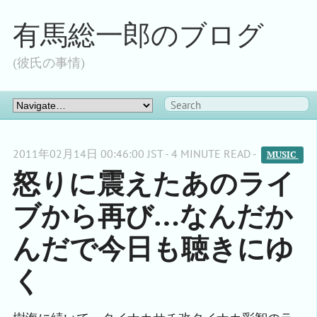
有馬総一郎のブログ
(彼氏の事情)
2011年02月14日 00:46:00 JST - 4 MINUTE READ -
MUSIC 
怒りに震えたあのライ
ブから再び…なんだか
んだで今日も聴きにゆ
く