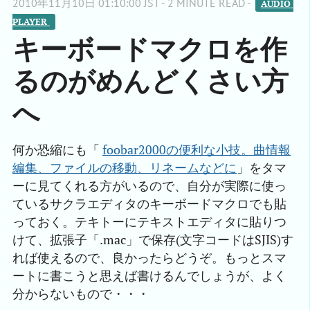
2010年11月10日 01:10:00 JST - 2 MINUTE READ -
AUDIO 
PLAYER 
キーボードマクロを作
るのがめんどくさい方
へ
何か恐縮にも「
foobar2000の便利な小技。曲情報
編集、ファイルの移動、リネームなどに
」をタマ
ーに見てくれる方がいるので、自分が実際に使っ
ているサクラエディタのキーボードマクロでも貼
っておく。テキトーにテキストエディタに貼りつ
けて、拡張子「.mac」で保存(文字コードはSJIS)す
れば使えるので、良かったらどうぞ。もっとスマ
ートに書こうと思えば書けるんでしょうが、よく
分からないもので・・・