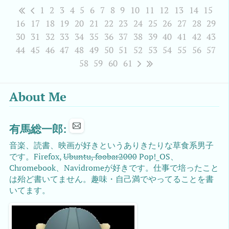
1
2
3
4
5
6
7
8
9
10
11
12
13
14
15
16
17
18
19
20
21
22
23
24
25
26
27
28
29
30
31
32
33
34
35
36
37
38
39
40
41
42
43
44
45
46
47
48
49
50
51
52
53
54
55
56
57
58
59
60
61
About Me
有馬総一郎:
音楽、読書、映画が好きというありきたりな草食系男子
です。Firefox,
Ubuntu, foobar2000
Pop!_OS、
Chromebook、Navidromeが好きです。仕事で培ったこと
は殆ど書いてません。趣味・自己満でやってることを書
いてます。