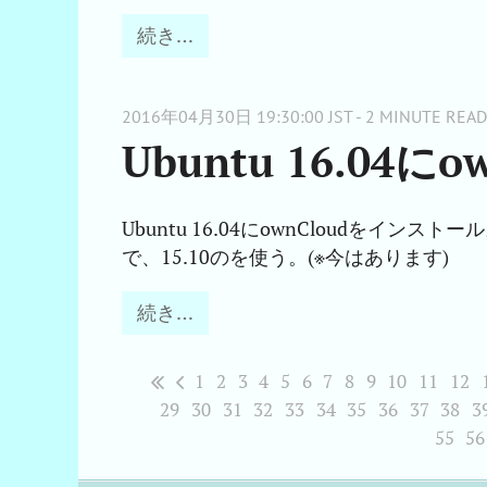
続き…
2016年04月30日 19:30:00 JST - 2 MINUTE READ
Ubuntu 16.04
Ubuntu 16.04にownCloudをインス
で、15.10のを使う。(※今はあります)
続き…
1
2
3
4
5
6
7
8
9
10
11
12
29
30
31
32
33
34
35
36
37
38
3
55
56