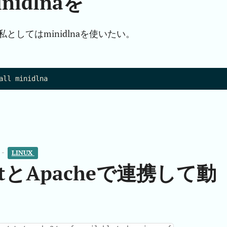
inidlnaを
私としてはminidlnaを使いたい。
 -
LINUX 
catとApacheで連携して動