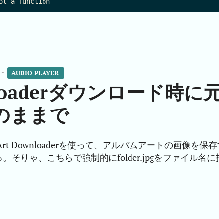
 -
AUDIO PLAYER 
wnloaderダウンロード時に
のままで
m Art Downloaderを使って、アルバムアートの画像を保
そりゃ、こちらで強制的にfolder.jpgをファイル名に