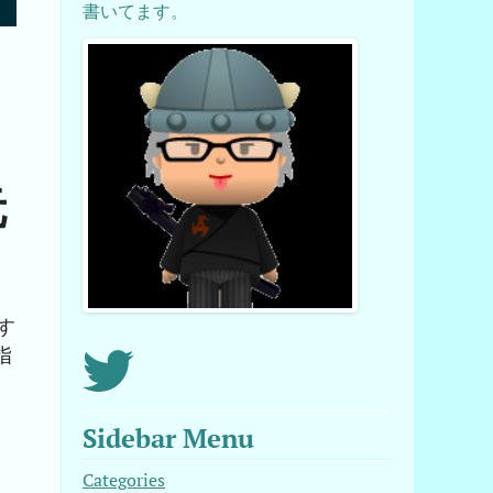
書いてます。
元
存す
指
Sidebar Menu
Categories