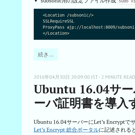
subsonic用の設定ファイル作成
sudo v
<Location /subsonic/>

SSLRequireSSL

ProxyPass ajp://localhost:8009/subsonic
続き…
2016年04月30日 20:09:00 JST - 2 MINUTE READ
Ubuntu 16.04サ
ーバ証明書を導入
Ubuntu 16.04サーバーにLet’s Enc
Let’s Encrypt 総合ポータル
に記述される