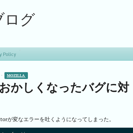
ブログ
y Policy
 -
MOZILLA 
 45でおかしくなったバグに対
、muttatorが変なエラーを吐くようになってしまった。