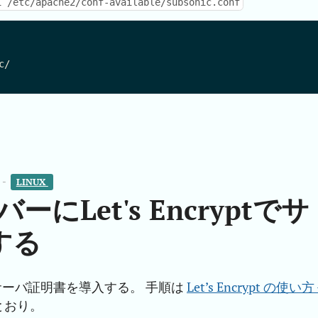
i /etc/apache2/conf-available/subsonic.conf
/

 -
LINUX 
ーバーにLet's Encryptでサ
する
ryptでサーバ証明書を導入する。 手順は
Let’s Encrypt の使い方 -
とおり。