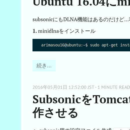
Ubuntu 16.04にm
subsonicにもDLNA機能はあるのだけど…
1.
minidlnaをインストール
続き…
2016年05月01日 12:52:00 JST - 1 MINUTE READ
SubsonicをTom
作させる