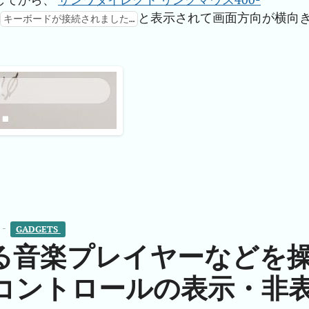
と表示されて画面方向が横向
キーボードが接続されました…
 -
GADGETS 
る音楽プレイヤーなどを
コントロールの表示・非