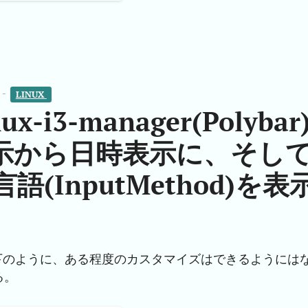
 -
LINUX 
x-i3-manager(Polybar
示から日時表示に、そし
語(InputMethod)を表
下のように、ある程度のカスタマイズはできるようには
る。