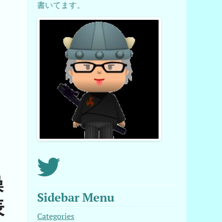
書いてます。
き
操
Sidebar Menu
表
Categories