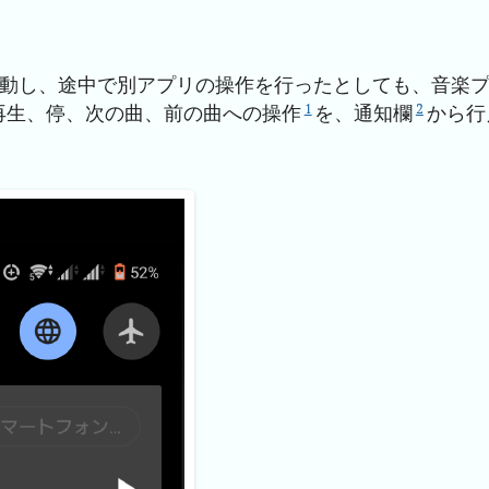
を起動し、途中で別アプリの操作を行ったとしても、音楽
1
2
再生、停、次の曲、前の曲への操作
を、通知欄
から行