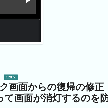
 -
LINUX 
xでロック画面からの復帰の修正
って画面が消灯するのを