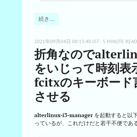
続き…
2021年09月04日 00:13:40 JST - 5 MINUTE READ
折角なのでalterlinu
をいじって時刻表
fcitxのキーボード言
させる
alterlinux-i3-manager
を起動すると以
っているが、これだけだと若干不便であ