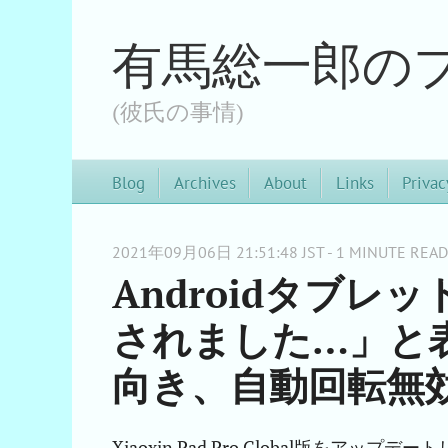
有馬総一郎の
(彼氏の事情)
Blog
Archives
About
Links
Privac
2021年09月06日 21:51:48 JST - 1 MINUTE READ
Androidタブ
されました…」と
向き、自動回転無
Xiaoxin Pad Pro Global版をアップデ