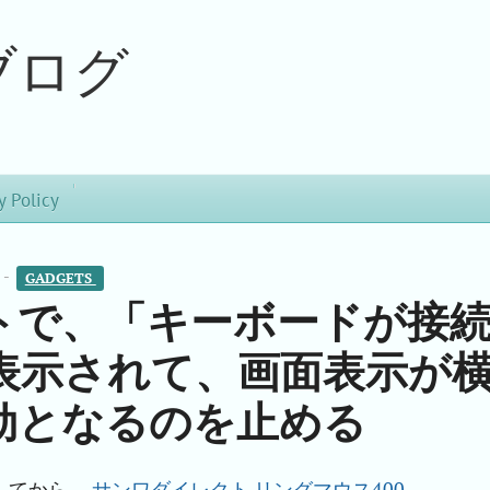
ブログ
y Policy
 -
GADGETS 
レットで、「キーボードが接
表示されて、画面表示が
効となるのを止める
ートしてから、
サンワダイレクト リングマウス400-