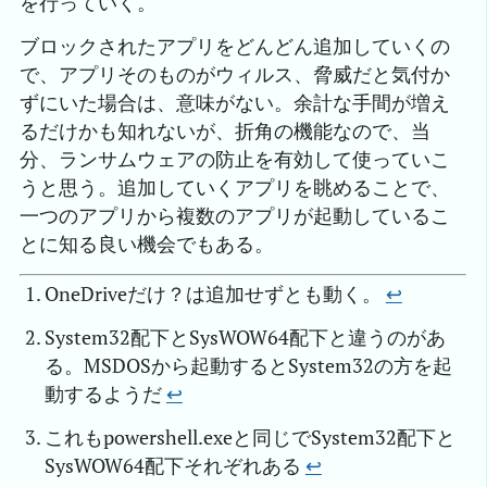
を行っていく。
ブロックされたアプリをどんどん追加していくの
で、アプリそのものがウィルス、脅威だと気付か
ずにいた場合は、意味がない。余計な手間が増え
るだけかも知れないが、折角の機能なので、当
分、ランサムウェアの防止を有効して使っていこ
うと思う。追加していくアプリを眺めることで、
一つのアプリから複数のアプリが起動しているこ
とに知る良い機会でもある。
OneDriveだけ？は追加せずとも動く。
↩︎
System32配下とSysWOW64配下と違うのがあ
る。MSDOSから起動するとSystem32の方を起
動するようだ
↩︎
これもpowershell.exeと同じでSystem32配下と
SysWOW64配下それぞれある
↩︎