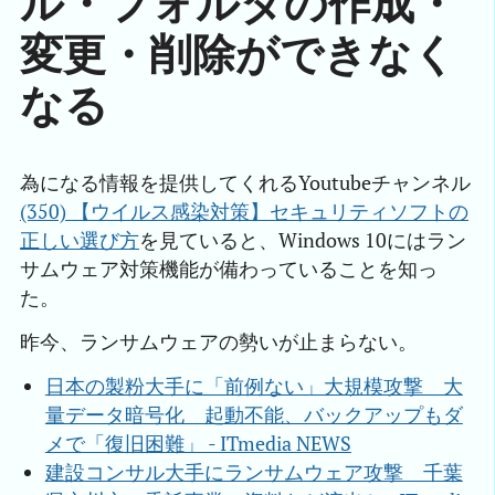
ル・フォルダの作成・
変更・削除ができなく
なる
為になる情報を提供してくれるYoutubeチャンネル
(350) 【ウイルス感染対策】セキュリティソフトの
正しい選び方
を見ていると、Windows 10にはラン
サムウェア対策機能が備わっていることを知っ
た。
昨今、ランサムウェアの勢いが止まらない。
日本の製粉大手に「前例ない」大規模攻撃　大
量データ暗号化　起動不能、バックアップもダ
メで「復旧困難」 - ITmedia NEWS
建設コンサル大手にランサムウェア攻撃　千葉