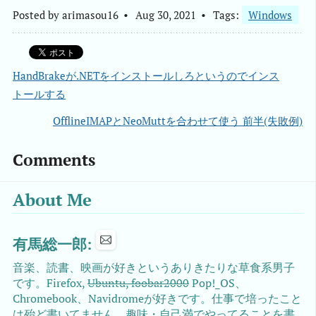
Posted by
arimasou16
Aug 30, 2021
Tags:
Windows
HandBrakeが.NETをインストールしろというのでインス
トールする
OfflineIMAPとNeoMuttを合わせて使う 前半(失敗例)
Comments
About Me
有馬総一郎:
音楽、読書、映画が好きというありきたりな草食系男子
です。Firefox,
Ubuntu, foobar2000
Pop!_OS、
Chromebook、Navidromeが好きです。仕事で培ったこと
は殆ど書いてません。趣味・自己満でやってることを書