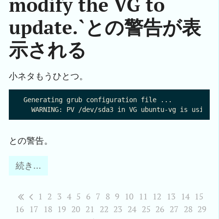
modify the VG to
update.`との警告が表
示される
小ネタもうひとつ。
Generating grub configuration file ...

との警告。
続き…
1
2
3
4
5
6
7
8
9
10
11
12
13
14
15
16
17
18
19
20
21
22
23
24
25
26
27
28
29