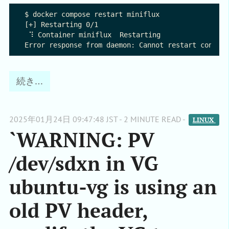
$ docker compose restart miniflux 

[+] Restarting 0/1

 ⠹ Container miniflux  Restarting                 
続き…
2025年01月24日 09:47:48 JST - 2 MINUTE READ -
LINUX 
`WARNING: PV
/dev/sdxn in VG
ubuntu-vg is using an
old PV header,