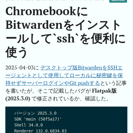
Chromebookに
Bitwardenをインスト
ールして`ssh`を便利に
使う
2025-04-03に
デスクトップ版BitwardenをSSHエ
ージェントとして使用してローカルに秘密鍵を保
持せずサーバーログインやGit pushする
という記事
を書いたが、そこで記載したバグが
Flatpak版
(2025.3.0)
で修正されているか、確認した。
バージョン 2025.3.0

SDK 'main (50f5a17)'

Shell 34.0.0

Renderer 132.0.6834.83
