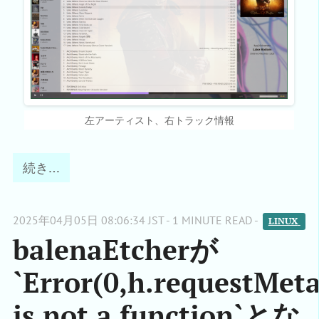
左アーティスト、右トラック情報
続き…
2025年04月05日 08:06:34 JST - 1 MINUTE READ -
LINUX 
balenaEtcherが
`Error(0,h.requestMet
is not a function`とな