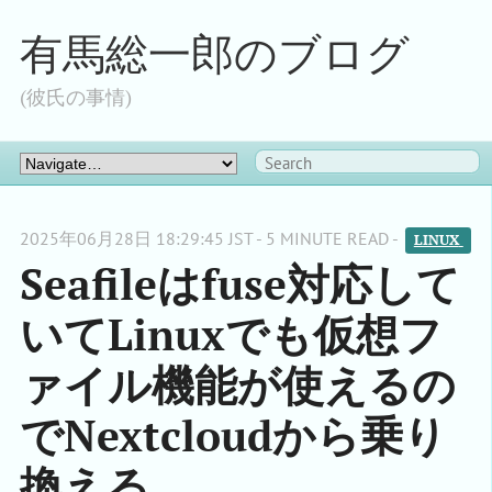
有馬総一郎のブログ
(彼氏の事情)
2025年06月28日 18:29:45 JST - 5 MINUTE READ -
LINUX 
Seafileはfuse対応して
いてLinuxでも仮想フ
ァイル機能が使えるの
でNextcloudから乗り
換える