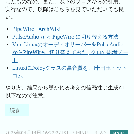
したものなの。また、以下のブログからの引用、
実行なので、以降はこちらを見ていただいても良
い。
PipeWire - ArchWiki
PulseAudio から PipeWire に切り替える方法
Void LinuxのオーディオサーバーをPulseAudio
からPireWireに切り替えてみた | クロの思考ノー
ト
LinuxにDolbyクラスの高音質を。|十円玉ドット
コム
やり方、結果から導かれる考えの信憑性は生成AI
以下なので注意。
続き…
2025年04月14日 16:22:27 JST - 3 MINUTE READ -
LINUX 