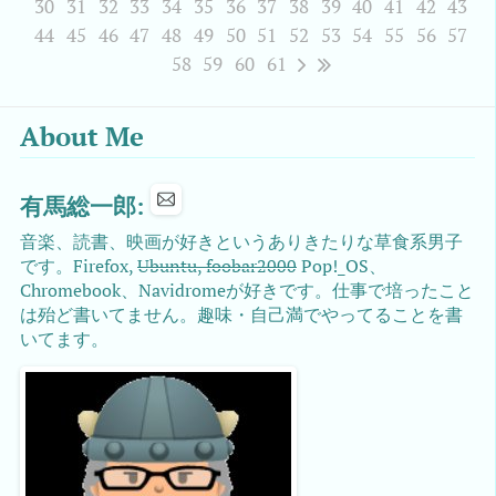
30
31
32
33
34
35
36
37
38
39
40
41
42
43
44
45
46
47
48
49
50
51
52
53
54
55
56
57
58
59
60
61
About Me
有馬総一郎:
音楽、読書、映画が好きというありきたりな草食系男子
です。Firefox,
Ubuntu, foobar2000
Pop!_OS、
Chromebook、Navidromeが好きです。仕事で培ったこと
は殆ど書いてません。趣味・自己満でやってることを書
いてます。