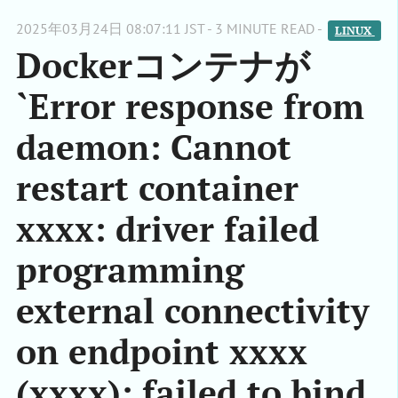
2025年03月24日 08:07:11 JST - 3 MINUTE READ -
LINUX 
Dockerコンテナが
`Error response from
daemon: Cannot
restart container
xxxx: driver failed
programming
external connectivity
on endpoint xxxx
(xxxx): failed to bind