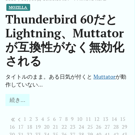
MOZILLA 
Thunderbird 60だと
Lightning、Muttator
が互換性がなく無効化
される
タイトルのまま。ある日気が付くと
Muttator
が動
作していない…
続き…
1
2
3
4
5
6
7
8
9
10
11
12
13
14
15
16
17
18
19
20
21
22
23
24
25
26
27
28
29
30
31
32
33
34
35
36
37
38
39
40
41
42
43