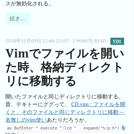
スが無効化される。
続き…
2018年11月09日 22:46:23 JST - 1 MINUTE READ -
VIM 
Vimでファイルを開い
た時、格納ディレクト
リに移動する
開いたファイルと同じディレクトリに移動する。
昔、テキトーにググって、
CD.vim : ファイルを開
くと、そのファイルと同じディレクトリに移動 — 
名無しのvim使い
あたりだろうか、
を
au BufEnter * execute ":lcd " . expand("%:p:h")