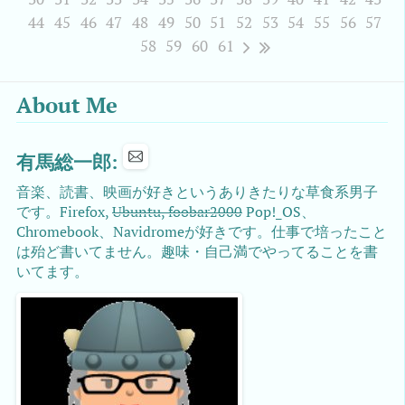
44
45
46
47
48
49
50
51
52
53
54
55
56
57
58
59
60
61
About Me
有馬総一郎:
音楽、読書、映画が好きというありきたりな草食系男子
です。Firefox,
Ubuntu, foobar2000
Pop!_OS、
Chromebook、Navidromeが好きです。仕事で培ったこと
は殆ど書いてません。趣味・自己満でやってることを書
いてます。