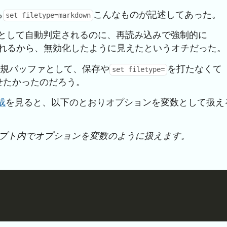
ら
こんなものが記述してあった。
set filetype=markdown
として自動判定されるのに、再読み込みで強制的に
れるから、無効化したように見えたというオチだった。
新規バッファとして、保存や
を打たなくて
set filetype=
せたかったのだろう。
成
を見ると、以下のとおりオプションを変数として扱え
クリプト内でオプションを変数のように扱えます。