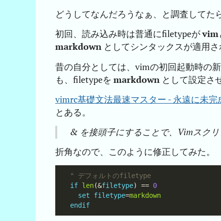
どうしてなんだろうなぁ、と調査してた
初回、読み込み時は普通にfiletypeが
vim
markdown
としてシンタックスが適用さ
昔の自分としては、vimの初回起動時の
も、filetypeを
markdown
として設定さ
vimrc基礎文法最速マスター - 永遠に未完
とある。
& を接頭子にすることで、Vimス
折角なので、このように修正してみた。
" デフォルトのfiletype
if
len
(&
filetype
) == 
0
set
filetype
=
markdown
endif