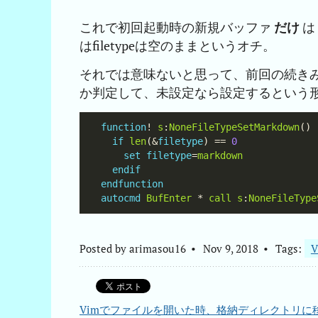
これで初回起動時の新規バッファ
だけ
は
はfiletypeは空のままというオチ。
それでは意味ないと思って、前回の続きみた
か判定して、未設定なら設定するという
function
! 
s
:
NoneFileTypeSetMarkdown
if
len
(&
filetype
) == 
0
set
filetype
=
markdown
endif
endfunction
autocmd
BufEnter
 * 
call
s
:
NoneFileType
Posted by
arimasou16
Nov 9, 2018
Tags:
V
Vimでファイルを開いた時、格納ディレクトリに