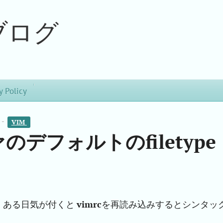
ブログ
y Policy
 -
VIM 
のデフォルトのfiletype
、ある日気が付くと
vimrc
を再読み込みするとシンタッ