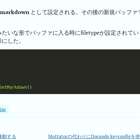
markdown
として設定される。その後の新規バッファ
いな形でバッファに入る時にfiletypeが設定されてい
形にした。
SetMarkdown
im
移動する
Muttatorの代わりにDorando keyconfigを