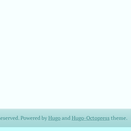
Reserved.
Powered by
Hugo
and
Hugo-Octopress
theme.