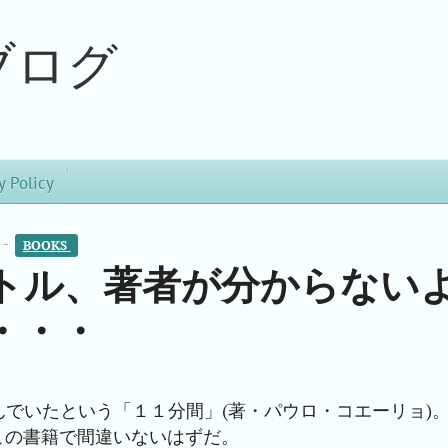
ブログ
y Policy
 -
BOOKS 
トル、著者が分からない
・・・
でいたという「１１分間」(著・パウロ・コエーリョ)
この書籍で間違いないはずだ。