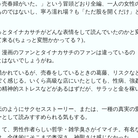
う売春婦がいた。」という冒頭どおり全編、一人の女性
ものではないし、寧ろ濡れ場？も「ただ股を開くだけ」
っとタイナカサチがどんな表情をして読んでいたのかと
来る(ちょっと変態かかってる？)。
、漫画のファンとタイナカサチのファンは違っているの
とはないでしょうがね。
描かれているが、売春をしているときの葛藤、リスクな
ぽく感じる。いくら高級な店にいたとしても、性病、強
の精神的ストレスなどがあるはずだが、サラッと金を稼
伝のようにサクセスストーリー、または、一種の真実の
ーとして読みすすめられる気もする。
くて、男性作者らしい哲学・雑学臭さがイマイチ。有名
は、全体的にそこまで奥深さ、神聖さは感じなかった。