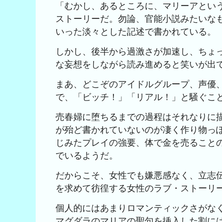
「むかし、あるところに、マリーアとい
ストーリーだ。勿論、官能小説みたいな
いった淡々とした記述で書かれている。
しかし、後半から過激さが加速し、ちょ
な妄想をしながら読み進めると笑いが出て
まあ、どこぞのアイドルグループ、声優
で、「ビッチ！」「リアル！」と騒ぐこ
売春婦に堕ちるまでの過程はそれなりに
が殆ど書かれていないのが凄く作り物っ
じみたプレイの強要、体で金を売ること
でいるようだ。
だからこそ、女性でも嫌悪感なく、立志
を求めて彷徨する女性のラブ・ストーリ
個人的にはあまりロマンティックさがな
マグダラのマリアの聖句を挿入した割に