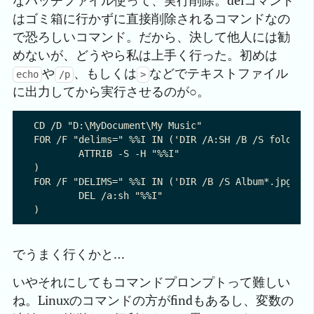
なバッチファイル使って、実行削除。delコマンド
はゴミ箱に行かずに直接削除されるコマンドなの
で恐ろしいコマンド。だから、決して他人には勧
めないが、どうやら私は上手く行った。初めは
や
、もしくは
などでテキストファイル
echo
/p
>
に出力してから実行させるのが○。
CD /D "D:\MyDocument\My Music"

FOR /F "delims=" %%I IN ('DIR /A:SH /B /S folder.j
	ATTRIB -S -H "%%I"

)

FOR /F "DELIMS=" %%I IN ('DIR /B /S Album*.jpg') D
	DEL /a:sh "%%I"

でうまく行くかと…
いやそれにしてもコマンドプロンプトって難しい
ね。Linuxのコマンドの方がfindもあるし、変数の