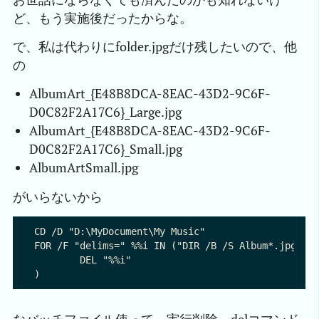
ど、もう実施後だったからな。
で、私は代わりにfolder.jpgだけ残したいので、他
の
AlbumArt_{E48B8DCA-8EAC-43D2-9C6F-
D0C82F2A17C6}_Large.jpg
AlbumArt_{E48B8DCA-8EAC-43D2-9C6F-
D0C82F2A17C6}_Small.jpg
AlbumArtSmall.jpg
がいらないから
CD /D "D:\MyDocument\My Music"

FOR /F "delims=" %%i IN ("DIR /B /S Album*.jpg") D
	DEL "%%i"
