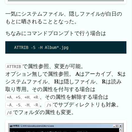
一気にシステムファイル、隠しファイルが白日の
もとに晒されることとなった。
ちなみにコマンドプロンプトで行う場合は
で属性参照、変更が可能。
ATTRIB
オプション無しで属性参照。
A
はアーカイブ、
S
は
システムファイル、
H
は隠しファイル、
R
は読み
取り専用。その属性を付与する場合は
、その属性を解除する場合は
+A、+S、+H、+R
。
でサブディレクトリも対象。
-A、-S、-H、-R
/s
でフォルダの属性も変更。
/d