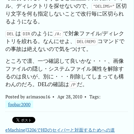
ル、ディレクトリを探せないので、
区切
"DELIMS="
り文字を何も指定しないことで改行毎に区切られ
るようになる。
は
のように
で対象ファイル/ディレク
DEL
DIR
/A:
トリを絞れる。なんにせよ、
コマンドで
DEL(REM)
の事故は絶えないので気をつけて。
ところで凛、一つ確認して良いかな・・・、画像
ファイルの隠し・システムファイル属性を解除す
るのは良いが、別に・・・削除してしまっても構
わんのだろ。DELの確認は
だ。
/P
Posted by
arimasou16
Apr 28, 2010
Tags:
foobar2000
eMachineJ3206でHDのセイバーと対面するためへの道