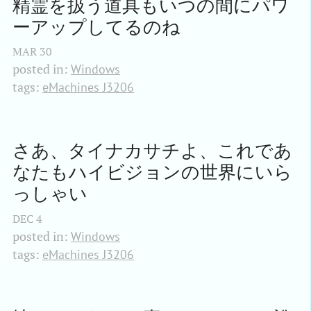
精霊を扱う道具もいつの間にパワ
ーアップしてるのね
MAR
30
posted in:
Windows
tags:
eMachines J3206
さあ、タイナカサチよ、これであ
なたもハイビジョンの世界にいら
っしゃい
DEC
4
posted in:
Windows
tags:
eMachines J3206