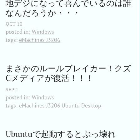
地デジになって喜んでいるのは誰
なんだろうか・・・
OCT
10
posted in:
Windows
tags:
eMachines J3206
まさかのルールブレイカー！クズ
Cメディアが復活！！！
SEP
1
posted in:
Windows
tags:
eMachines J3206
Ubuntu Desktop
Ubuntuで起動するとぶっ壊れ