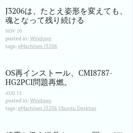
J3206は、たとえ姿形を変えても、
魂となって残り続ける
NOV
10
posted in:
Windows
tags:
eMachines J3206
OS再インストール、CMI8787-
HG2PCI問題再燃。
AUG
13
posted in:
Windows
tags:
eMachines J3206
Ubuntu Desktop