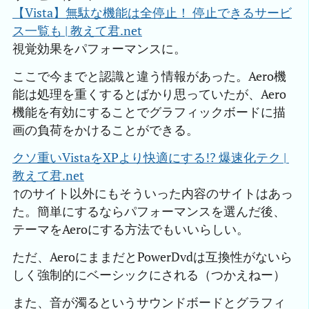
【Vista】無駄な機能は全停止！ 停止できるサービ
ス一覧も | 教えて君.net
視覚効果をパフォーマンスに。
ここで今までと認識と違う情報があった。Aero機
能は処理を重くするとばかり思っていたが、Aero
機能を有効にすることでグラフィックボードに描
画の負荷をかけることができる。
クソ重いVistaをXPより快適にする!? 爆速化テク | 
教えて君.net
↑のサイト以外にもそういった内容のサイトはあっ
た。簡単にするならパフォーマンスを選んだ後、
テーマをAeroにする方法でもいいらしい。
ただ、AeroにままだとPowerDvdは互換性がないら
しく強制的にベーシックにされる（つかえねー）
また、音が濁るというサウンドボードとグラフィ