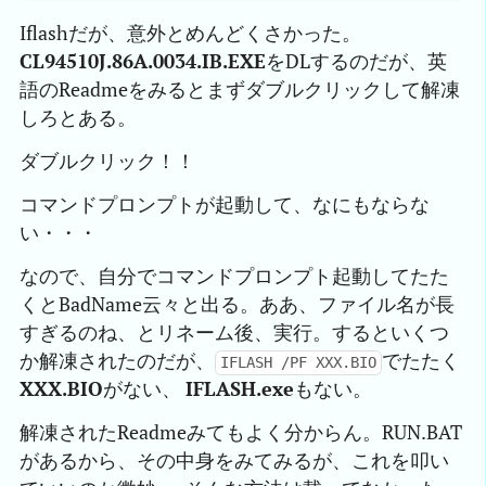
Iflashだが、意外とめんどくさかった。
CL94510J.86A.0034.IB.EXE
をDLするのだが、英
語のReadmeをみるとまずダブルクリックして解凍
しろとある。
ダブルクリック！！
コマンドプロンプトが起動して、なにもならな
い・・・
なので、自分でコマンドプロンプト起動してたた
くとBadName云々と出る。ああ、ファイル名が長
すぎるのね、とリネーム後、実行。するといくつ
か解凍されたのだが、
でたたく
IFLASH /PF XXX.BIO
XXX.BIO
がない、
IFLASH.exe
もない。
解凍されたReadmeみてもよく分からん。RUN.BAT
があるから、その中身をみてみるが、これを叩い