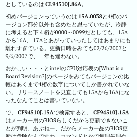
としているのは
CL94510J.86A
。
初めバージョンっていうのは
15A.0038
と4桁のバ
ージョン部分以外も含めたと思っていたが、冷静
に考えると下４桁が0000～0099だとしても、15A
から16A、 17Aとあがっていったしてはあまりにも
離れすぎている。更新日時をみても02/26/2007と
9/6/2007で、一年も違わない。
おかしい・・・とintelのCPU対応表の[What is a
Board Revision?]のページをみてもバージョンの比
較はあくまで4桁の数字についてしか書かれていな
い。リリースノートを見直しても15Aから16Aにな
ったなんてことは書いていない。
で、
CF94510J.15A
で検索すると、
CF94510J.15A
はメーカー用のBIOSらしくだから更新できないこ
とが判明。あぶねー、だからメーカー品のBIOS更
新は危険なんですね。コマンドとかで無理矢理や