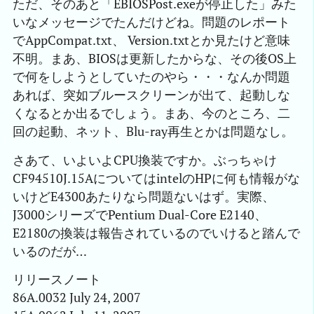
ただ、そのあと「EBIOSPost.exeが停止した」みた
いなメッセージでたんだけどね。問題のレポート
でAppCompat.txt、 Version.txtとか見たけど意味
不明。まあ、BIOSは更新したからな、その後OS上
で何をしようとしていたのやら・・・なんか問題
あれば、突如ブルースクリーンが出て、起動しな
くなるとか出るでしょう。まあ、今のところ、二
回の起動、ネット、Blu-ray再生とかは問題なし。
さあて、いよいよCPU換装ですか。ぶっちゃけ
CF94510J.15AについてはintelのHPに何も情報がな
いけどE4300あたりなら問題ないはず。実際、
J3000シリーズでPentium Dual-Core E2140、
E2180の換装は報告されているのでいけると踏んで
いるのだが…
リリースノート
86A.0032 July 24, 2007