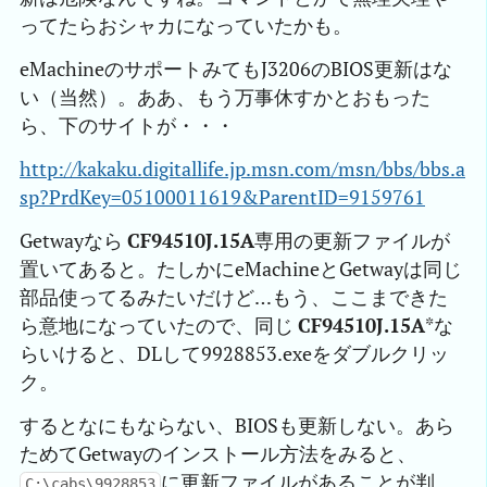
ってたらおシャカになっていたかも。
eMachineのサポートみてもJ3206のBIOS更新はな
い（当然）。ああ、もう万事休すかとおもった
ら、下のサイトが・・・
http://kakaku.digitallife.jp.msn.com/msn/bbs/bbs.a
sp?PrdKey=05100011619&ParentID=9159761
Getwayなら
CF94510J.15A
専用の更新ファイルが
置いてあると。たしかにeMachineとGetwayは同じ
部品使ってるみたいだけど…もう、ここまできた
ら意地になっていたので、同じ
CF94510J.15A
*な
らいけると、DLして9928853.exeをダブルクリッ
ク。
するとなにもならない、BIOSも更新しない。あら
ためてGetwayのインストール方法をみると、
に更新ファイルがあることが判
C:\cabs\9928853