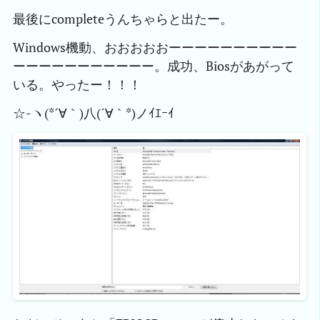
最後にcompleteうんちゃらと出たー。
Windows機動、おおおおおーーーーーーーーーー
ーーーーーーーーーーー。成功、Biosがあがって
いる。やったー！！！
☆-ヽ(*´∀｀)八(´∀｀*)ノｲｴｰｲ