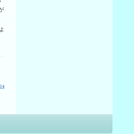
ァ
が
よ
14