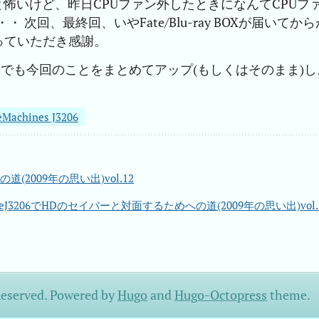
怖いけど、昨日CPUファン外したときになんてCPUフ
次回、最終回、いやFate/Blu-ray BOXが届いてから
っていただき感謝。
にでも今回のことをまとめてアップ(もしくはそのまま)し
eMachines J3206
道(2009年の思い出)vol.12
ineJ3206でHDのセイバーと対面するためへの道(2009年の思い出)vol.
Reserved.
Powered by
Hugo
and
Hugo-Octopress
theme.