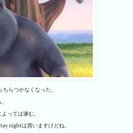
たらちらつかなくなった。
る。
によっては滲む。
ay nightは買いますけどね。