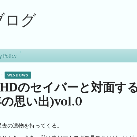
ブログ
y Policy
 -
WINDOWS 
206でHDのセイバーと対面す
の思い出)vol.0
過去の遺物を持ってくる。