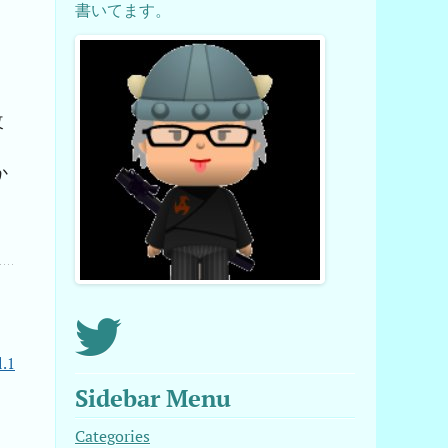
、
書いてます。
。
改
ト
か
.1
Sidebar Menu
Categories