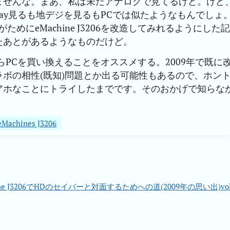
ませんな。まあ、私は未だアナログで見てるけど。けど
u-ray見るも地デジを見るもPCでは似たようなもんでしょ
たいがためにeMachine J3206を改造してみれるようにした記
たあとがあるようなものだけど。
たらPCを買い換えることをオススメする。2009年で既に
ボの相性(既知)問題とか出る可能性もあるので、ホン
アホなことにトライしたまでです。そのおかげで知らな
eMachines J3206
ine J3206でHDのセイバーと対面するためへの道(2009年の思い出)vol