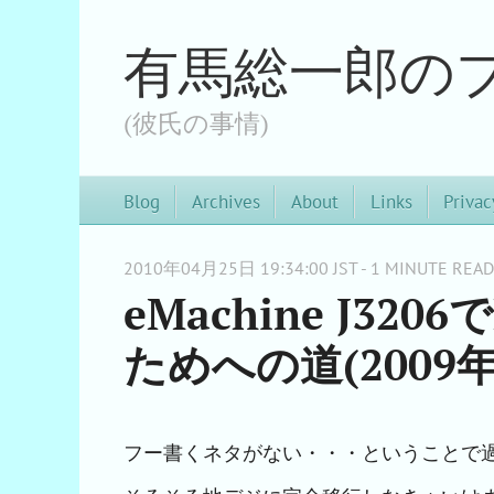
有馬総一郎の
(彼氏の事情)
Blog
Archives
About
Links
Privac
2010年04月25日 19:34:00 JST - 1 MINUTE READ
eMachine J3
ためへの道(2009年
フー書くネタがない・・・ということで