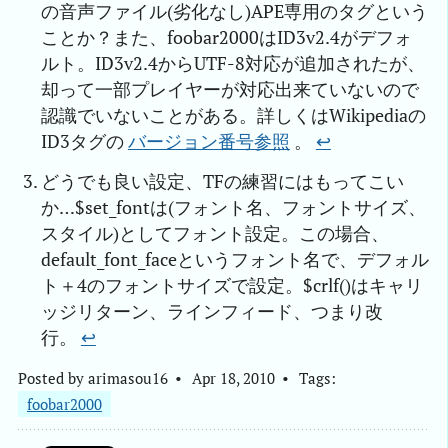
の音声ファイル(劣化なし)APE専用のタグという
ことか？また、foobar2000はID3v2.4がデフォ
ルト。ID3v2.4からUTF-8対応が追加されたが、
却って一部プレイヤーが対応出来ていないので
認識でいないことがある。詳しくはWikipediaの
ID3タグの
バージョン番号参照
。
↩︎
どうでも良い設定、TFの練習にはもってこい
か…$set_fontは(フォント名、フォントサイズ、
スタイル)としてフォント設定。この場合、
default_font_faceというフォント名で、デフォル
ト＋4のフォントサイズで設定。$crlf()はキャリ
ッジリターン、ラインフィード、つまり改
行。
↩︎
Posted by
arimasou16
Apr 18, 2010
Tags:
foobar2000