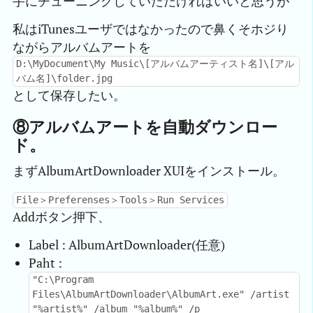
手にチューニングしていただければいいと思うが
私はiTunesユーザではなかったので鼻くそホジり
ながらアルバムアートを
D:\MyDocument\My Music\[アルバムアーティスト名]\[アル
バム名]\folder.jpg
として保存したい。
⑧アルバムアートを自動ダウンロー
ド。
まずAlbumArtDownloader XUIをインストール。
File＞Preferenses＞Tools＞Run Services
Addボタン押下、
Label : AlbumArtDownloader(任意)
Paht :
"C:\Program
Files\AlbumArtDownloader\AlbumArt.exe" /artist
"%artist%" /album "%album%" /p