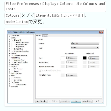
File＞Preferenses＞Display＞Columns UI＞Colours and
Fonts
タブで
、
Colours
Element:[設定したいパネル]
で変更。
mode:Custom