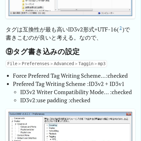
2
タグは互換性が最も高いID3v2形式+UTF-16(
)で
書きこむのが良いと考える。なので、
⑨タグ書き込みの設定
File＞Preferenses＞Advanced＞Taggin＞mp3
Force Prefered Tag Writing Scheme…:checked
Prefered Tag Writing Scheme :ID3v2 + ID3v1
ID3v2 Writer Compatibility Mode… :checked
ID3v2:use padding :checked