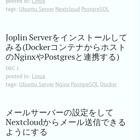
posted in:
Linux
tags:
Ubuntu Server
Nextcloud
PostgreSQL
Joplin Serverをインストールして
みる(Dockerコンテナからホスト
のNginxやPostgresと連携する)
DEC
1
posted in:
Linux
tags:
Ubuntu Server
Nginx
PostgreSQL
Docker
メールサーバーの設定をして
Nextcloudからメール送信できる
ようにする