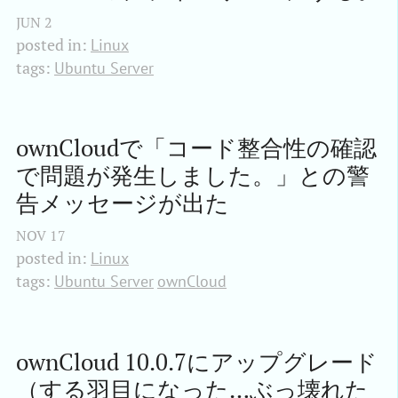
JUN
2
posted in:
Linux
tags:
Ubuntu Server
ownCloudで「コード整合性の確認
で問題が発生しました。」との警
告メッセージが出た
NOV
17
posted in:
Linux
tags:
Ubuntu Server
ownCloud
ownCloud 10.0.7にアップグレード
（する羽目になった…ぶっ壊れた