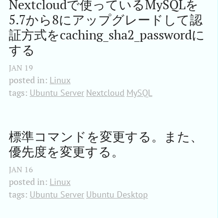
Nextcloudで使っているMySQLを
5.7から8にアップグレードして認
証方式をcaching_sha2_passwordに
する
JAN
19
posted in:
Linux
tags:
Ubuntu Server
Nextcloud
MySQL
標準コマンドを変更する。また、
優先度を変更する。
JAN
16
posted in:
Linux
tags:
Ubuntu Server
Ubuntu Desktop