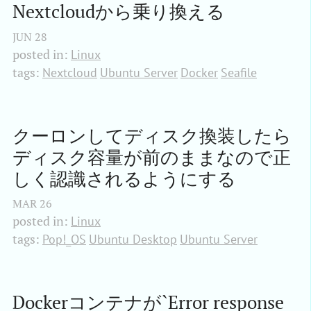
Nextcloudから乗り換える
JUN
28
posted in:
Linux
tags:
Nextcloud
Ubuntu Server
Docker
Seafile
クーロンしてディスク換装したら
ディスク容量が前のままなので正
しく認識されるようにする
MAR
26
posted in:
Linux
tags:
Pop!_OS
Ubuntu Desktop
Ubuntu Server
Dockerコンテナが`Error response 