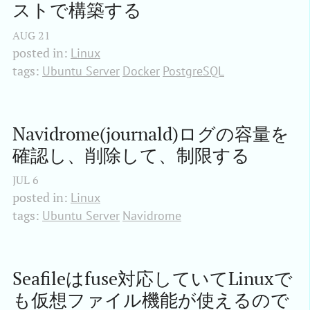
ストで構築する
AUG
21
posted in:
Linux
tags:
Ubuntu Server
Docker
PostgreSQL
Navidrome(journald)ログの容量を
確認し、削除して、制限する
JUL
6
posted in:
Linux
tags:
Ubuntu Server
Navidrome
Seafileはfuse対応していてLinuxで
も仮想ファイル機能が使えるので