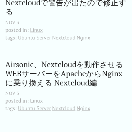
Nextcloudで警告が出たので修正す
る
NOV
3
posted in:
Linux
tags:
Ubuntu Server
Nextcloud
Nginx
Airsonic、Nextcloudを動作させる
WEBサーバーをApacheからNginx
に乗り換える Nextcloud編
NOV
3
posted in:
Linux
tags:
Ubuntu Server
Nextcloud
Nginx