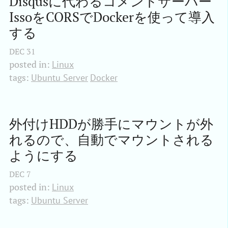
Disqusに代わるコメントサーバー
IssoをCORSでDockerを使って導入
する
DEC
31
posted in:
Linux
tags:
Ubuntu Server
Docker
外付けHDDが勝手にマウントが外
れるので、自動でマウントされる
ようにする
DEC
7
posted in:
Linux
tags:
Ubuntu Server