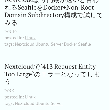
れるSeafileをDocker+Non-Root 
Domain Subdirectory構成で試して
みる
JAN
10
posted in:
Linux
tags:
Nextcloud
Ubuntu Server
Docker
Seafile
Nextcloudで`413 Request Entity 
Too Large`のエラーとなってしま
う
JAN
9
posted in:
Linux
tags:
Nextcloud
Ubuntu Server