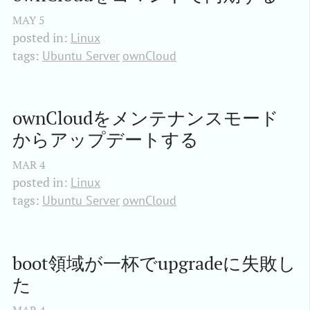
MAY
5
posted in:
Linux
tags:
Ubuntu Server
ownCloud
ownCloudをメンテナンスモード
からアップデートする
MAR
4
posted in:
Linux
tags:
Ubuntu Server
ownCloud
boot領域が一杯でupgradeに失敗し
た