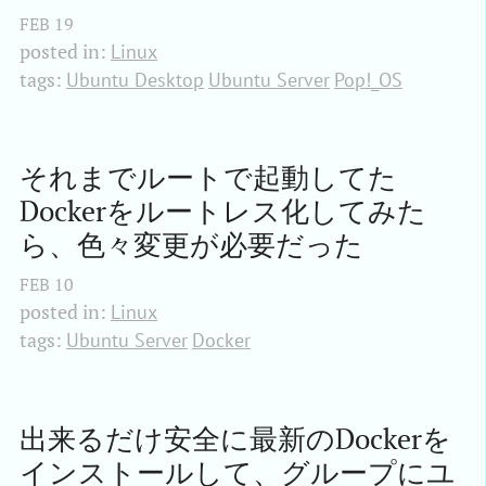
FEB
19
posted in:
Linux
tags:
Ubuntu Desktop
Ubuntu Server
Pop!_OS
それまでルートで起動してた
Dockerをルートレス化してみた
ら、色々変更が必要だった
FEB
10
posted in:
Linux
tags:
Ubuntu Server
Docker
出来るだけ安全に最新のDockerを
インストールして、グループにユ