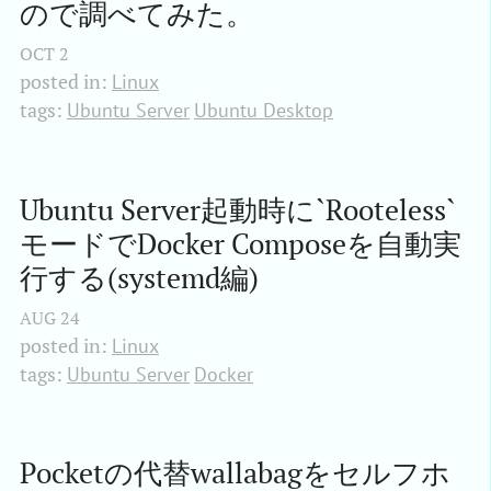
ので調べてみた。
OCT
2
posted in:
Linux
tags:
Ubuntu Server
Ubuntu Desktop
Ubuntu Server起動時に`Rooteless`
モードでDocker Composeを自動実
行する(systemd編)
AUG
24
posted in:
Linux
tags:
Ubuntu Server
Docker
Pocketの代替wallabagをセルフホ