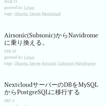
MAR
25
posted in:
Linux
tags:
Ubuntu Server
Nextcloud
Airsonic(Subsonic)からNavidrome
に乗り換える。
FEB
20
posted in:
Linux
tags:
Ubuntu Server
Airsonic
Subsonic
Navidrome
NextcloudサーバーのDBをMySQL
からPostgreSQLに移行する
DEC
4