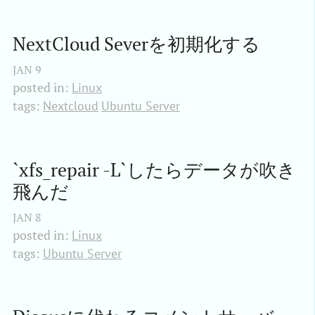
NextCloud Severを初期化する
JAN
9
posted in:
Linux
tags:
Nextcloud
Ubuntu Server
`xfs_repair -L`したらデータが吹き
飛んだ
JAN
8
posted in:
Linux
tags:
Ubuntu Server