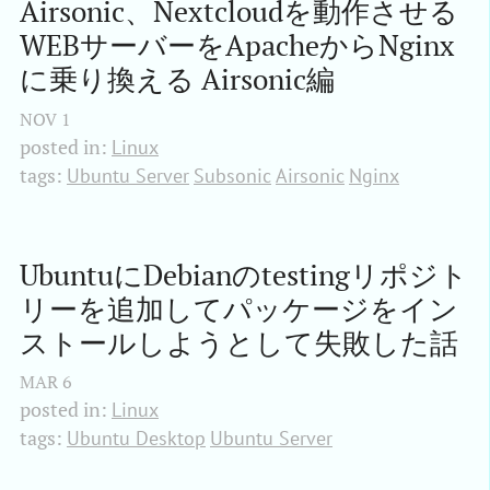
Airsonic、Nextcloudを動作させる
WEBサーバーをApacheからNginx
に乗り換える Airsonic編
NOV
1
posted in:
Linux
tags:
Ubuntu Server
Subsonic
Airsonic
Nginx
UbuntuにDebianのtestingリポジト
リーを追加してパッケージをイン
ストールしようとして失敗した話
MAR
6
posted in:
Linux
tags:
Ubuntu Desktop
Ubuntu Server