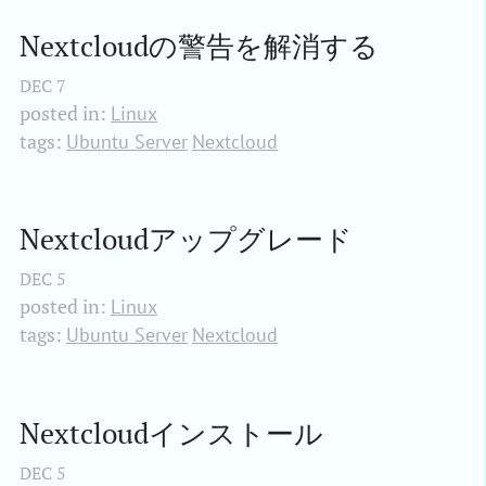
Nextcloudの警告を解消する
DEC
7
posted in:
Linux
tags:
Ubuntu Server
Nextcloud
Nextcloudアップグレード
DEC
5
posted in:
Linux
tags:
Ubuntu Server
Nextcloud
Nextcloudインストール
DEC
5