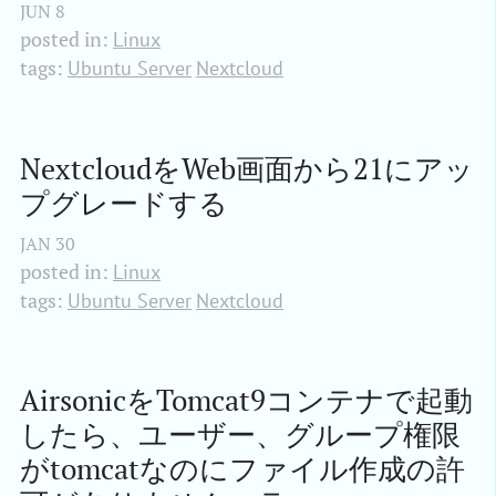
JUN
8
posted in:
Linux
tags:
Ubuntu Server
Nextcloud
NextcloudをWeb画面から21にアッ
プグレードする
JAN
30
posted in:
Linux
tags:
Ubuntu Server
Nextcloud
AirsonicをTomcat9コンテナで起動
したら、ユーザー、グループ権限
がtomcatなのにファイル作成の許