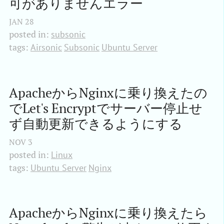
可がありませんエラー
JAN
28
posted in:
subsonic
tags:
Airsonic
Subsonic
Ubuntu Server
ApacheからNginxに乗り換えたの
でLet's Encryptでサーバー停止せ
ず自動更新できるようにする
NOV
3
posted in:
Linux
tags:
Ubuntu Server
Nginx
ApacheからNginxに乗り換えたら