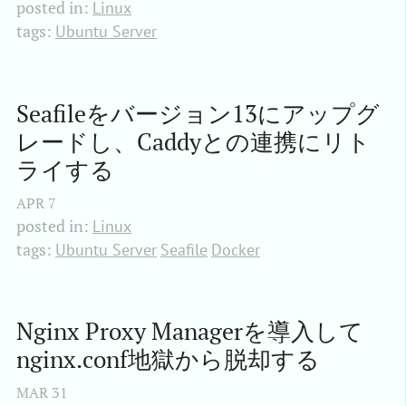
posted in:
Linux
tags:
Ubuntu Server
Seafileをバージョン13にアップグ
レードし、Caddyとの連携にリト
ライする
APR
7
posted in:
Linux
tags:
Ubuntu Server
Seafile
Docker
Nginx Proxy Managerを導入して
nginx.conf地獄から脱却する
MAR
31