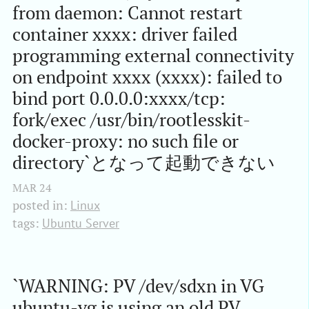
from daemon: Cannot restart 
container xxxx: driver failed 
programming external connectivity 
on endpoint xxxx (xxxx): failed to 
bind port 0.0.0.0:xxxx/tcp: 
fork/exec /usr/bin/rootlesskit-
docker-proxy: no such file or 
directory`となって起動できない
MAR
24
posted in:
Linux
tags:
Ubuntu Server
`WARNING: PV /dev/sdxn in VG 
ubuntu-vg is using an old PV 