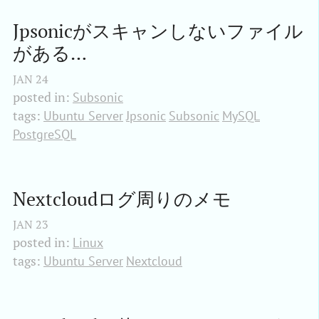
Jpsonicがスキャンしないファイル
がある…
JAN
24
posted in:
Subsonic
tags:
Ubuntu Server
Jpsonic
Subsonic
MySQL
PostgreSQL
Nextcloudログ周りのメモ
JAN
23
posted in:
Linux
tags:
Ubuntu Server
Nextcloud