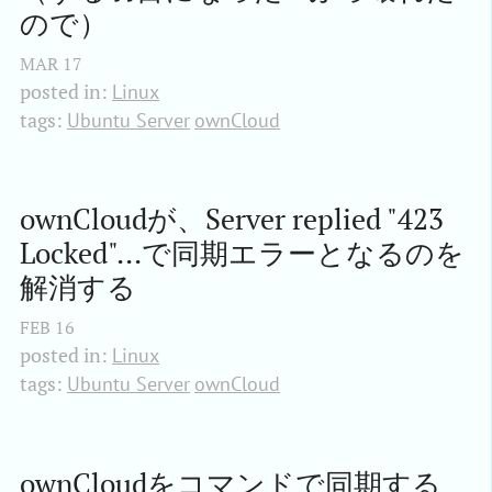
ので）
MAR
17
posted in:
Linux
tags:
Ubuntu Server
ownCloud
ownCloudが、Server replied "423 
Locked"...で同期エラーとなるのを
解消する
FEB
16
posted in:
Linux
tags:
Ubuntu Server
ownCloud
ownCloudをコマンドで同期する