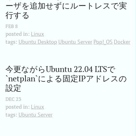
ーザを追加せずにルートレスで実
行する
FEB
8
posted in:
Linux
tags:
Ubuntu Desktop
Ubuntu Server
Pop!_OS
Docker
今更ながらUbuntu 22.04 LTSで
`netplan`による固定IPアドレスの
設定
DEC
23
posted in:
Linux
tags:
Ubuntu Server