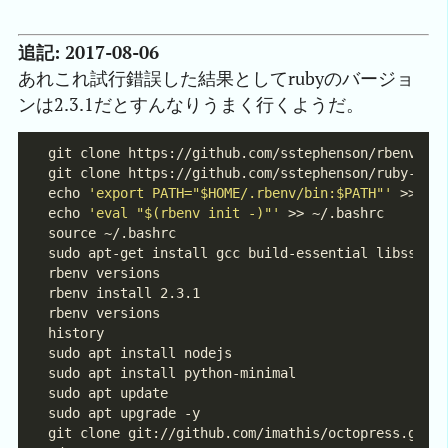
追記: 2017-08-06
あれこれ試行錯誤した結果としてrubyのバージョ
ンは2.3.1だとすんなりうまく行くようだ。
echo 
'export PATH="$HOME/.rbenv/bin:$PATH"'
echo 
'eval "$(rbenv init -)"'