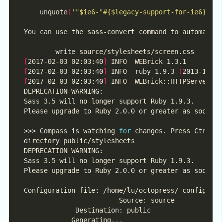
    unquote
(
'"$ie6-"#{$legacy-support-for-ie6} "$
[
2017-02-03 02:03:40
]
[
2017-02-03 02:03:40
]
 INFO  ruby 1.9.3 
(
2013-11-2
[
2017-02-03 02:03:40
]
 INFO  WEBrick::HTTPServer#s
>>> Compass is watching 
for