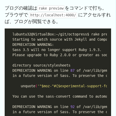
ブログの確認は
をコマンドで打ち。
rake preview
ブラウザで
にアクセルすれ
http://localhost:4000/
ば、ブログが閲覧できる。
Starting to watch source with Jekyll and Compass.
DEPRECATION WARNING on line 
87
 of /var/lib/gems/1
    unquote
(
'"$moz-"#{$experimental-support-for-m
DEPRECATION WARNING on line 
92
 of /var/lib/gems/1