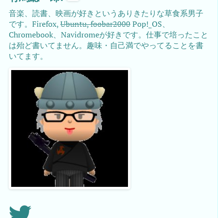
音楽、読書、映画が好きというありきたりな草食系男子
です。Firefox,
Ubuntu, foobar2000
Pop!_OS、
Chromebook、Navidromeが好きです。仕事で培ったこと
は殆ど書いてません。趣味・自己満でやってることを書
いてます。