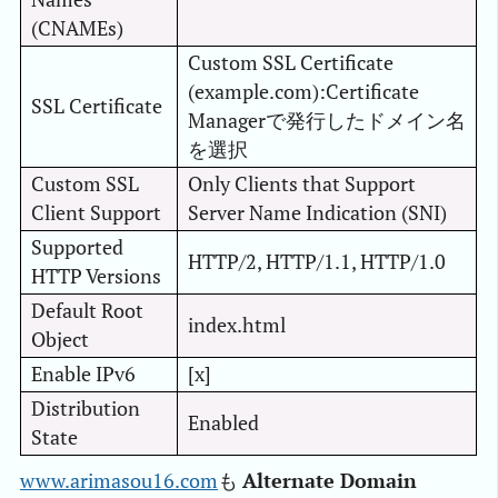
(CNAMEs)
Custom SSL Certificate
(example.com):Certificate
SSL Certificate
Managerで発行したドメイン名
を選択
Custom SSL
Only Clients that Support
Client Support
Server Name Indication (SNI)
Supported
HTTP/2, HTTP/1.1, HTTP/1.0
HTTP Versions
Default Root
index.html
Object
Enable IPv6
[x]
Distribution
Enabled
State
www.arimasou16.com
も
Alternate Domain