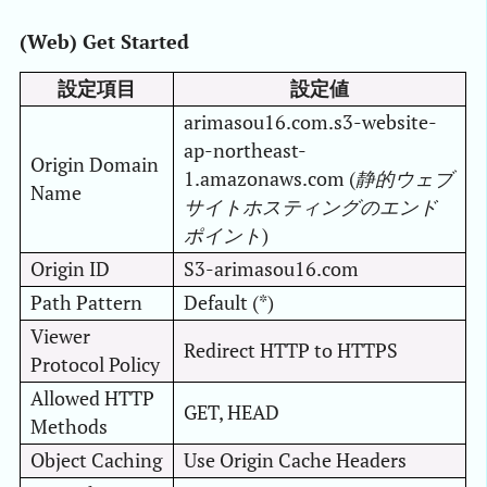
(Web) Get Started
設定項目
設定値
arimasou16.com.s3-website-
ap-northeast-
Origin Domain
1.amazonaws.com (
静的ウェブ
Name
サイトホスティングのエンド
ポイント
)
Origin ID
S3-arimasou16.com
Path Pattern
Default (*)
Viewer
Redirect HTTP to HTTPS
Protocol Policy
Allowed HTTP
GET, HEAD
Methods
Object Caching
Use Origin Cache Headers