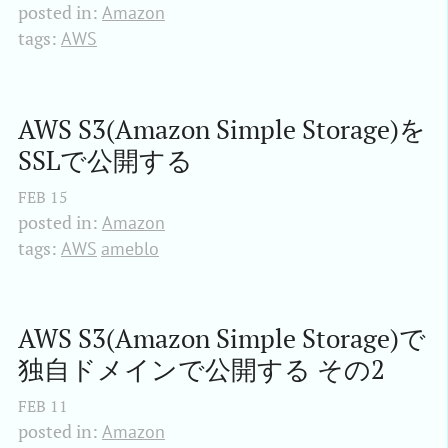
posted in:
Amazon
tags:
AWS
AWS S3(Amazon Simple Storage)を
SSLで公開する
FEB
15
posted in:
Amazon
tags:
AWS
ameblo
AWS S3(Amazon Simple Storage)で
独自ドメインで公開する その2
FEB
11
posted in:
Amazon