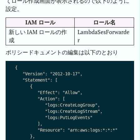
てロール作成画面が表示されるので以下のように
設定。
IAM ロール
ロール名
新しい IAM ロールの作
LambdaSesForwarde
成
r
ポリシードキュメントの編集は以下のとおり
{

   "Version": "2012-10-17",

   "Statement": [

      {

         "Effect": "Allow",

         "Action": [

            "logs:CreateLogGroup",

            "logs:CreateLogStream",

            "logs:PutLogEvents"

         ],

         "Resource": "arn:aws:logs:*:*:*"

      },
