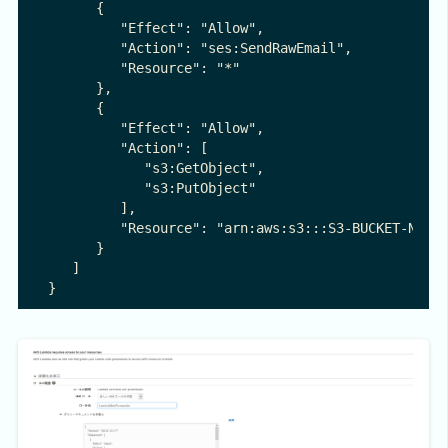
      {

         "Effect": "Allow",

         "Action": "ses:SendRawEmail",

         "Resource": "*"

      },

      {

         "Effect": "Allow",

         "Action": [

            "s3:GetObject",

            "s3:PutObject"

         ],

         "Resource": "arn:aws:s3:::S3-BUCKET-NAME/
      }

   ]
