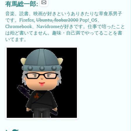
有馬総一郎:
音楽、読書、映画が好きというありきたりな草食系男子
です。Firefox,
Ubuntu, foobar2000
Pop!_OS、
Chromebook、Navidromeが好きです。仕事で培ったこと
は殆ど書いてません。趣味・自己満でやってることを書
いてます。