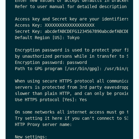
Enter new values or accept defaults in brackets wi
Refer to user manual for detailed description of a
Access key and Secret key are your identifiers for
Access Key: XXXXXXXXXXXXXXXXXXXX

Secret Key: abcdefABCDEFG1234567890abcdefABCDEF123
Default Region [US]: Tokyo

Encryption password is used to protect your files 
by unauthorized persons while in transfer to S3

Encryption password: password  

Path to GPG program [/usr/bin/gpg]: /usr/bin/gpg

When using secure HTTPS protocol all communication
servers is protected from 3rd party eavesdropping.
slower than plain HTTP, and can only be proxied wi
Use HTTPS protocol [Yes]: Yes

On some networks all internet access must go throu
Try setting it here if you can't connect to S3 dir
HTTP Proxy server name: 

New settings:
