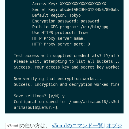
	Access Key: XXXXXXXXXXXXXXXXXXXX

	Secret Key: abcdefABCDEFG1234567890abcdefABCDEF12345

	Default Region: Tokyo

	Encryption password: password

	Path to GPG program: /usr/bin/gpg

	Use HTTPS protocol: True

	HTTP Proxy server name: 

	HTTP Proxy server port: 0

Test access with supplied credentials? [Y/n] Y

Please wait, attempting to list all buckets...

Success. Your access key and secret key worked fin
Now verifying that encryption works...

Success. Encryption and decryption worked fine :-)
Save settings? [y/N] y

Configuration saved to '/home/arimasou16/.s3cfg'

の使い方は、
s3cmdのコマンド一覧 | オブジ
s3cmd