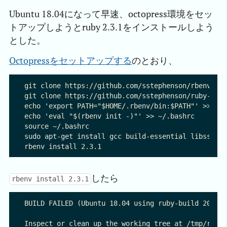
Ubuntu 18.04になって早速、octopress環境をセッ
トアップしようとruby 2.3.1をインストールしよう
とした。
Octopressをセットアップする
のとおり、
git clone https://github.com/sstephenson/rbenv.git
git clone https://github.com/sstephenson/ruby-buil
echo 'export PATH="$HOME/.rbenv/bin:$PATH"' >> ~/.
echo 'eval "$(rbenv init -)"' >> ~/.bashrc

source ~/.bashrc

sudo apt-get install gcc build-essential libssl-de
したら
rbenv install 2.3.1
BUILD FAILED (Ubuntu 18.04 using ruby-build 201804
Inspect or clean up the working tree at /tmp/ruby-