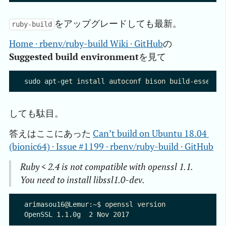
をアップグレードしても最新。
ruby-build
Home · rbenv/ruby-build Wiki · GitHub
の
Suggested build environment
を見て
しても駄目。
答えはここにあった
Can’t build on Ubuntu 18.04 
(bionic64) · Issue #1199 · rbenv/ruby-build · GitHub
Ruby < 2.4 is not compatible with openssl 1.1.
You need to install libssl1.0-dev.
arimasou16@Lemur:~$ openssl version
