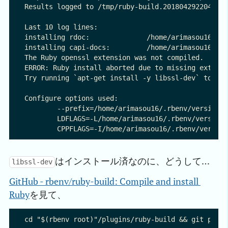
Results logged to /tmp/ruby-build.20180429220407.5
Last 10 log lines:

installing rdoc:              /home/arimasou16/.rb
installing capi-docs:         /home/arimasou16/.rb
The Ruby openssl extension was not compiled.

ERROR: Ruby install aborted due to missing extensi
Try running `apt-get install -y libssl-dev` to fet
Configure options used:

	--prefix=/home/arimasou16/.rbenv/versions/2.3.1

	LDFLAGS=-L/home/arimasou16/.rbenv/versions/2.3.1/lib 

はインストール済なのに、どうして…
libssl-dev
GitHub - rbenv/ruby-build: Compile and install 
Ruby
を見て、