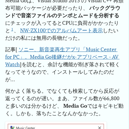
Media Goは、Visual Studio 2015 の Visual C++ 再頒
布可能パッケージが必要だったり、
バックグラウ
ンドで音楽ファイルのテンポとムードを分析する
にチェックが入ってるとCPUに負荷がかかったり
1
と
、
NW-ZX100でのアルバムアート表示
したい
だけの私には無用の長物だった。
記事[
ソニー、新音楽再生アプリ「Music Center 
for PC」。Media Go後継だがx-アプリベース - AV 
Watch
]を読むと、余計な機能が削ぎ落されて軽く
なってそうなので、インストールしてみたのだ
が…
何かよく落ちる。でなくても検索してから反応が
返ってくるのが遅い。まあ、ファイル数が66,800
と多いのは分かるけど、
Media Go
ではキビキビ動
く。しかも、落ちたことなんかなかった。