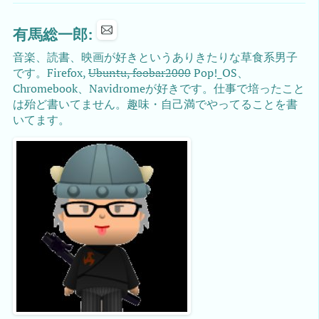
有馬総一郎:
音楽、読書、映画が好きというありきたりな草食系男子
です。Firefox,
Ubuntu, foobar2000
Pop!_OS、
Chromebook、Navidromeが好きです。仕事で培ったこと
は殆ど書いてません。趣味・自己満でやってることを書
いてます。