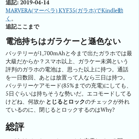
追記: 2019-04-14
MARVERA(マーベラ) KYF35(ガラホ)でKindle動
く
。
追記ここまで
電池持ちはガラケーと遜色ない
バッテリーが1,700mAhと今まで出たガラホでは最
大級だからか？スマホ以上、ガラケー未満という
評判のガラホの電池は、思った以上に持つ。通話
を一日数回、あとは放置って人なら三日は持つ。
バッテリーケアモード(85%までの充電)にしても、
5日ぐらいは持ちそうな勢いだ。エコモードしてる
けどね、何故か
とじるとロック
のチェックが外れ
ているのに、閉じるとロックするのはWhy?
総評