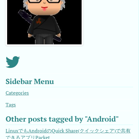
Sidebar Menu
Categories
Tags
Other posts tagged by "Android"
LinuxでもAndroidのQuick Share(クイックシェア)で共有
できるアプリPacket