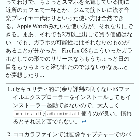
ってわけで、ちょっとスマホを充電している間に
近所のカフェで一杯とか、ジムで筋トレに流す音
楽プレイヤー代わりといった使い方は全然でき
る。Apple Watchみたいな使い方が、それなりにで
きる。まあ、それでも2万以上出して買う価値はな
い。でも、ガラホの可能性にはそれなりのものが
あることが分かった。Firefox OSもこういったガラ
ホとしての形でのリリースならもうちょっと日の
目をもうちょっと浴びれたのではないかなぁ…と
か夢想したり…
(セキュリティ的に)余り評判の良くないESファ
イルエクスプローラーをインストールしてもイ
ンストーラー起動できないので、大人しく
/
使うのが良い。慣れ
adb install
adb uninstall
るとそれほど苦でもない。
↩︎
ココカラファインでは画像キャプチャーでのバ