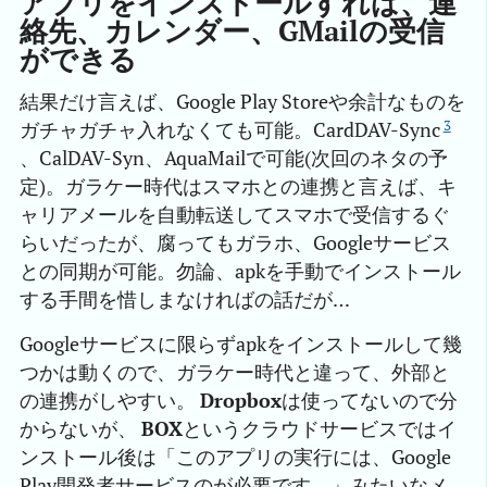
アプリをインストールすれば、連
絡先、カレンダー、GMailの受信
ができる
結果だけ言えば、Google Play Storeや余計なものを
3
ガチャガチャ入れなくても可能。CardDAV-Sync
、CalDAV-Syn、AquaMailで可能(次回のネタの予
定)。ガラケー時代はスマホとの連携と言えば、キ
ャリアメールを自動転送してスマホで受信するぐ
らいだったが、腐ってもガラホ、Googleサービス
との同期が可能。勿論、apkを手動でインストール
する手間を惜しまなければの話だが…
Googleサービスに限らずapkをインストールして幾
つかは動くので、ガラケー時代と違って、外部と
の連携がしやすい。
Dropbox
は使ってないので分
からないが、
BOX
というクラウドサービスではイ
ンストール後は「このアプリの実行には、Google
Play開発者サービスのが必要です。」みたいなメ