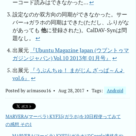
ーコード読みはできなかった…
↩︎
設定なのか双方向の同期ができなかった。サー
バー→ガラホの同期はできた(ただし、ふりがな
があっても
他
に登録された)。CalDAV-Synは問
題なし。
↩︎
出展元
『Ubuntu Magazine Japan (ウブントゥマ
ガジンジャパン) Vol.10 2013年 01月号』
↩︎
出展元
『うぶんちゅ！ まがじん ざっぱ～ん♪ 
vol.6』
↩︎
Posted by
arimasou16
Aug 28, 2017
Tags:
Android
MARVERA(マーベラ) KYF35(ガラホ)を10日程使ってみて
の感想 その1
MARVERA(マーベラ) KYF35(ガラホ)でGoogle連絡先や