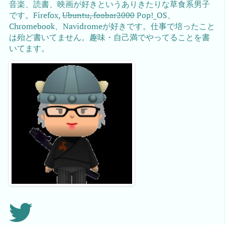
音楽、読書、映画が好きというありきたりな草食系男子
です。Firefox,
Ubuntu, foobar2000
Pop!_OS、
Chromebook、Navidromeが好きです。仕事で培ったこと
は殆ど書いてません。趣味・自己満でやってることを書
いてます。