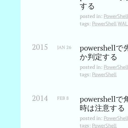
する
posted in:
PowerShel
tags:
PowerShell
WAL
2015
powershe
JAN
26
か判定する
posted in:
PowerShel
tags:
PowerShell
2014
powersh
FEB
8
時は注意する
posted in:
PowerShel
tags:
PowerShell