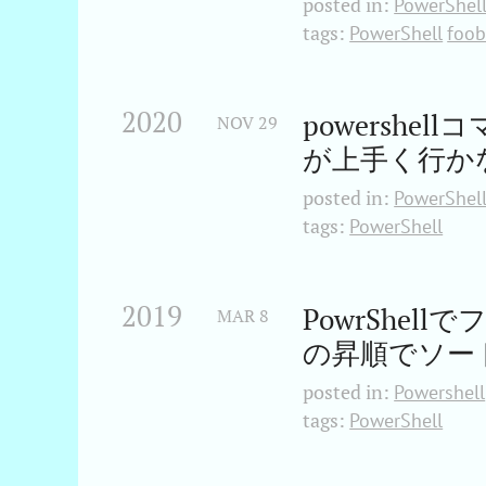
posted in:
PowerShel
tags:
PowerShell
foo
2020
powersh
NOV
29
が上手く行か
posted in:
PowerShel
tags:
PowerShell
2019
PowrShe
MAR
8
の昇順でソー
posted in:
Powershell
tags:
PowerShell