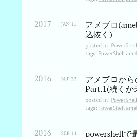
2017
アメブロ(ame
JAN
11
込抜く)
posted in:
PowerShel
tags:
PowerShell
ame
2016
アメブロから
SEP
22
Part.1(続く
posted in:
PowerShel
tags:
PowerShell
ame
2016
powersh
SEP
14