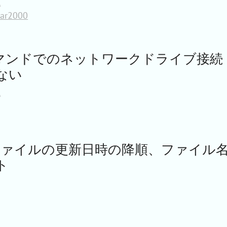
l
bar2000
ellコマンドでのネットワークドライブ接続
ない
l
llでファイルの更新日時の降順、ファイル
ト