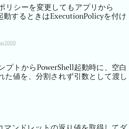
ポリシーを変更してもアプリから
lを起動するときはExecutionPolicyを付け
l
bar2000
プトからPowerShell起動時に、空白
れた値を、分割されず引数として渡し
l
ellでコマンドレットの返り値を取得してダ