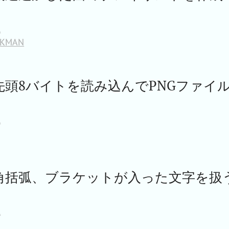
l
KMAN
llで先頭8バイトを読み込んでPNGファイ
l
ellで角括弧、ブラケットが入った文字を扱
l