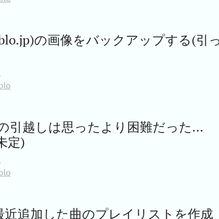
blo.jp)の画像をバックアップする(引
l
blo
の引越しは思ったより困難だった… 
か未定)
l
blo
ellで最近追加した曲のプレイリストを作成