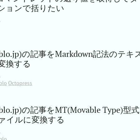
ションで括りたい
l
blo.jp)の記事をMarkdown記法のテキ
変換する
l
blo
Octopress
o.jp)の記事をMT(Movable Type)型式
ァイルに変換する
l
blo