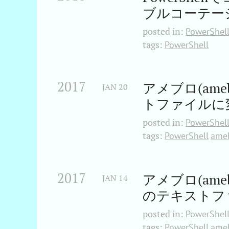
ブルコーテー
posted in:
PowerShel
tags:
PowerShell
2017
アメブロ(ame
JAN
20
トファイルに
posted in:
PowerShel
tags:
PowerShell
ame
2017
アメブロ(amebl
JAN
14
のテキストフ
posted in:
PowerShel
tags:
PowerShell
ame