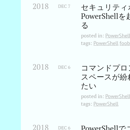
2018
セキュリティ
DEC
7
PowerShel
る
posted in:
PowerShel
tags:
PowerShell
foo
2018
コマンドプロン
DEC
6
スペースが紛
たい
posted in:
PowerShel
tags:
PowerShell
2018
PowerSh
DEC
6