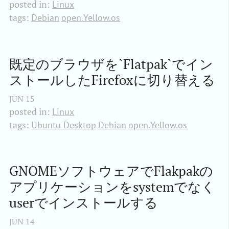
posted in:
Linux
tags:
Debian
open.Yellow.os
既定のブラウザを`Flatpak`でイン
ストールしたFirefoxに切り替える
JUN
15
posted in:
Linux
tags:
Ubuntu Desktop
Debian
open.Yellow.os
GNOMEソフトウェアでFlakpakの
アプリケーションをsystemでなく
userでインストールする
JUN
14