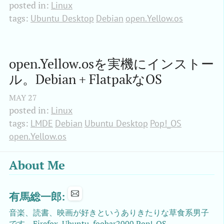
posted in:
Linux
tags:
Ubuntu Desktop
Debian
open.Yellow.os
open.Yellow.osを実機にインストー
ル。Debian + FlatpakなOS
MAY
27
posted in:
Linux
tags:
LMDE
Debian
Ubuntu Desktop
Pop!_OS
open.Yellow.os
About Me
有馬総一郎:
音楽、読書、映画が好きというありきたりな草食系男子
です。Firefox,
Ubuntu, foobar2000
Pop!_OS、