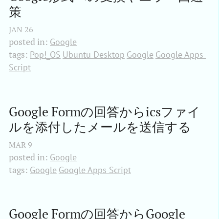
策
JAN
26
posted in:
Google
tags:
Pop!_OS
Ubuntu Desktop
Google
Google Apps 
Script
Google Formの回答からicsファイ
ルを添付したメールを送信する
MAR
9
posted in:
Google
tags:
Google
Google Apps Script
Google Formの回答からGoogle 