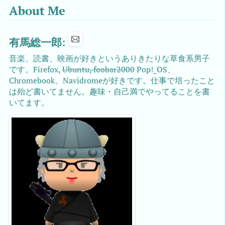
About Me
有馬総一郎:
音楽、読書、映画が好きというありきたりな草食系男子
です。Firefox,
Ubuntu, foobar2000
Pop!_OS、
Chromebook、Navidromeが好きです。仕事で培ったこと
は殆ど書いてません。趣味・自己満でやってることを書
いてます。