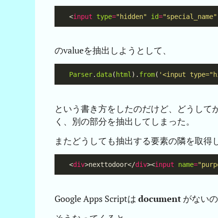
<
input
type
=
"hidden"
id
=
"special_name"
のvalueを抽出しようとして、
Parser
.
data
(
html
).
from
(
'<input type="h
という書き方をしたのだけど、どうして
く、別の部分を抽出してしまった。
またどうしても抽出する要素の隣を取得したい
<
div
>nexttodoor</
div
><
input
name
=
"purp
Google Apps Scriptは
document
がないの