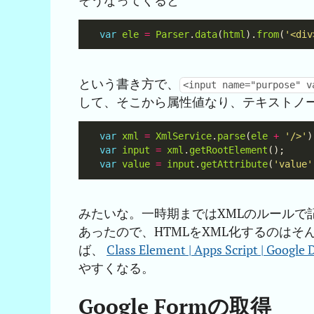
そうなってくると
var
ele
=
Parser
.
data
(
html
).
from
(
'<div
という書き方で、
<input name="purpose" v
して、そこから属性値なり、テキストノ
var
xml
=
XmlService
.
parse
(
ele
+
'/>'
var
input
=
xml
.
getRootElement
var
value
=
input
.
getAttribute
(
'value'
みたいな。一時期まではXMLのルールで記
あったので、HTMLをXML化するのは
ば、
Class Element | Apps Script | Google 
やすくなる。
Google Formの取得