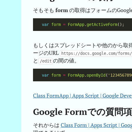
そもそも
form
の取得はフォームのGoogle
var
form
=
FormApp
.
getActiveForm
もしくはスプレッドシートや他のから取得
ージのURL
https://docs.google.com/forms
と
の間の値。
/edit
var
form
=
FormApp
.
openById
(
'123456789
Class FormApp | Apps Script | Google Deve
Google Formでの
それからは
Class Form | Apps Script | Goo