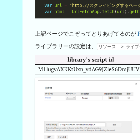
var
url
=
"http://スクレイピングするページ
var
html
=
UrlFetchApp
.
fetch
(
url
).
getC
上記ページでこぞってとりあげてるのが
ライブラリーの設定は、
リソース -> ライブ
library’s script id
M1lugvAXKKtUxn_vdAG9JZleS6DrsjUUV