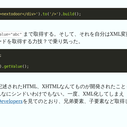
>nextodoor</div>'
).
to
(
'/>'
).
build
まで取得する。そして、それを自分はXML変
alue="abc"
ードを取得する力技？で乗り気った。
).
getValue
述されたHTML、XHTMLなんてものが開発されたこと
そんなにシンドいわけでもない。一度、XML化してしまえ
Developers
を見てのとおり、兄弟要素、子要素など取得