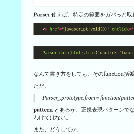
Parser
使えば、特定の範囲をガバっと取
<
a
href
=
"javascript:void(0)"
onclick
=
"
Parser
.
data
(
html
).
from
(
'onclick="funct
なんて書き方をしても、そのfunction
ただ、
Parser_.prototype.from = function(patter
pattern
とあるが、正規表現パターンで
わけではない。
また、どうしてか、