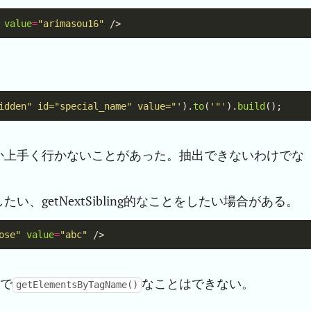
value
=
"arimasou16"
idden" id="special_name" value="'
).
to
(
'"'
).
build
か上手く行かないことがあった。抽出できないわけでな
、getNextSibling的なことをしたい場合がある。
ose"
value
=
"abc"
で
なことはできない。
getElementsByTagName()