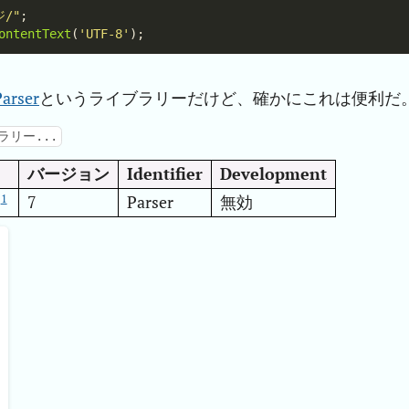
/"
ontentText
(
'UTF-8'
Parser
というライブラリーだけど、確かにこれは便利だ
ラリー...
バージョン
Identifier
Development
1
7
Parser
無効