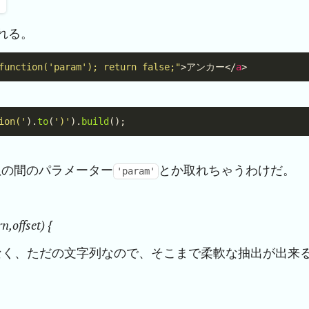
れる。
function('param'); return false;"
>アンカー</
a
ion('
).
to
(
')'
).
build
括弧の間のパラメーター
とか取れちゃうわけだ。
'param'
n,offset) {
なく、ただの文字列なので、そこまで柔軟な抽出が出来