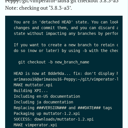
Peppy:
/git/vimperator-labs$ git checkout 3.8.3-a3
Note: checking out ‘3.8.3-a3’.
You are in 'detached HEAD' state. You can look aro
changes and commit them, and you can discard any c
state without impacting any branches by performing
If you want to create a new branch to retain commi
do so (now or later) by using -b with the checkout
  git checkout -b new_branch_name

HEAD is now at 8dde9da... fix: don't display help 
arimasou16@arimasou16-Peppy:~/git/vimperator-labs$
MAKE muttator.xpi

Building XPI...

Including en-US documentation

Including ja documentation

Replacing ###VERSION### and ###DATE### tags

Packaging up muttator-1.2.xpi

SUCCESS: downloads/muttator-1.2.xpi

MAKE vimperator.xpi
