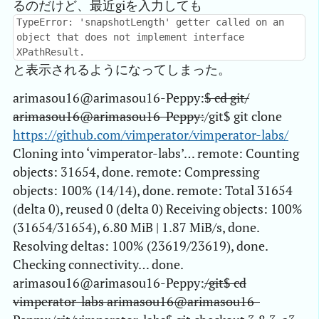
るのだけど、最近giを入力しても
TypeError: 'snapshotLength' getter called on an
object that does not implement interface
XPathResult.
と表示されるようになってしまった。
arimasou16@arimasou16-Peppy:
$ cd git/
arimasou16@arimasou16-Peppy:
/git$ git clone
https://github.com/vimperator/vimperator-labs/
Cloning into ‘vimperator-labs’… remote: Counting
objects: 31654, done. remote: Compressing
objects: 100% (14/14), done. remote: Total 31654
(delta 0), reused 0 (delta 0) Receiving objects: 100%
(31654/31654), 6.80 MiB | 1.87 MiB/s, done.
Resolving deltas: 100% (23619/23619), done.
Checking connectivity… done.
arimasou16@arimasou16-Peppy:
/git$ cd
vimperator-labs arimasou16@arimasou16-