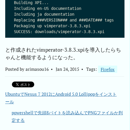
Building XPI...

Including en-US documentation

Including ja documentation

Replacing ###VERSION### and ###DATE### tags

Packaging up vimperator-3.8.3.xpi

と作成されたvimperator-3.8.3.xpiを導入したらち
ゃんと機能するようになった。
Posted by
arimasou16
Jan 24, 2015
Tags:
Firefox
UbuntuでNexus 7 2012にAndroid 5.0 Lollipopをインスト
ール
powershellで先頭8バイトを読み込んでPNGファイルか判
定する