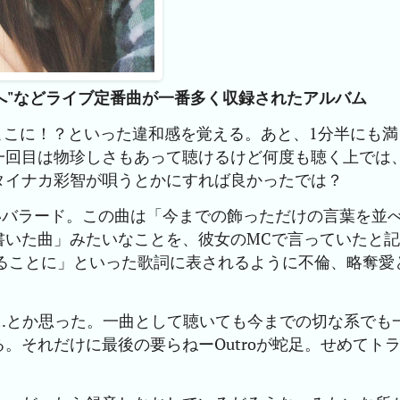
”、“愛しい人へ"などライブ定番曲が一番多く収録されたアルバム
ここに！？といった違和感を覚える。あと、1分半にも満
一回目は物珍しさもあって聴けるけど何度も聴く上では
タイナカ彩智が唄うとかにすれば良かったでは？
女らしいバラード。この曲は「今までの飾っただけの言葉を並
書いた曲」みたいなことを、彼女のMCで言っていたと記
することに」といった歌詞に表されるように不倫、略奪愛
のに…とか思った。一曲として聴いても今までの切な系でも
。それだけに最後の要らねーOutroが蛇足。せめてト