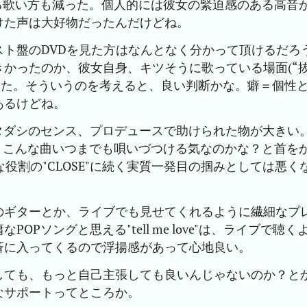
る歌い方も減った。個人的には彼女の緊迫感のある高音
けた声は大好物だったんだけどね。
ト盤のDVDを見た方はなんとなく分かって頂けるだろ
かったのか、彼女自身、キツそうに歌っている場面(“
いた。そういうのを考えると、良い判断かな。癖＝個性
あるけどね。
タダシのセンス、プロデュースで助けられた物が大きい
に、こんな曲いつまでも唄いづつける気なのかな？と首を
役割の"CLOSE"に続く実質一発目の掴みとしては悪く
のギターとか、ライブでも見せてくれるように繊細なプ
Pソングと思える"tell me love"は、ライブで聴く
斉に入ってくるので浮揚感があって心地良い。
しても、もっと自己主張しても良いんじゃないのか？と
なサポートってところか。