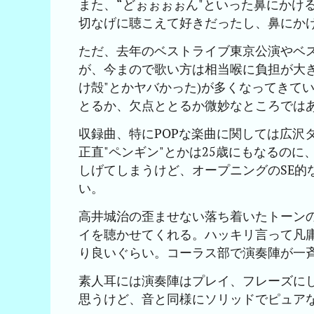
また、“どぉぉぉぉん"といった鼻にかけ
切なげに聴こえて好きだったし、鼻にか
ただ、去年のベストライブ東京公演やベス
が、今まので歌い方は相当喉に負担が大き
け殻"とかヤバかった)が多くなってきて
とるか、欠点ととるか微妙なところでは
収録曲、特にPOPな楽曲に関しては広沢
正直"ペンギン"とかは25歳にもなるの
しげてしまうけど、オープニングのSE的な
い。
高井城治の歪ませない落ち着いたトーン
イを聴かせてくれる。ハッキリ言って凡庸なPO
り良いぐらい。コーラス部で演奏陣が一
素人耳には演奏陣はプレイ、フレーズに
思うけど、音と同様にソリッドでピュア