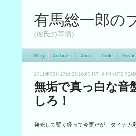
有馬総一郎の
(彼氏の事情)
Blog
Archives
About
Links
Privac
2011年03月27日 23:16:00 JST - 6 MINUTE READ
無垢で真っ白な音
しろ！
発売して暫く経って今更だが、タイナカ彩智