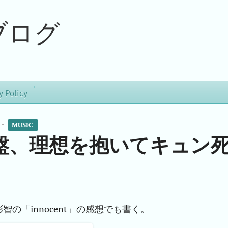
ブログ
y Policy
 -
MUSIC 
盤、理想を抱いてキュン
の「innocent」の感想でも書く。